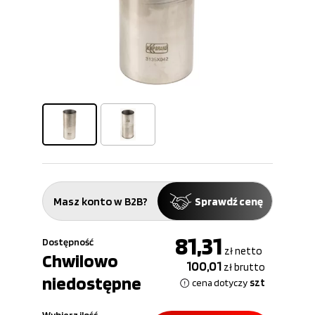
Masz konto w B2B?
Sprawdź cenę
81,31
Dostępność
zł
netto
Chwilowo
100,01
zł
brutto
niedostępne
szt
cena dotyczy