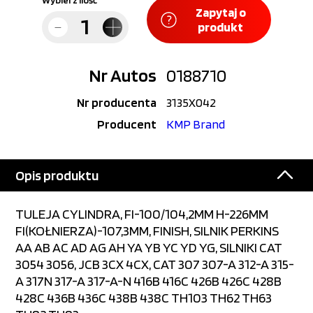
Wybierz ilość
Zapytaj o
produkt
Nr Autos
0188710
Nr producenta
3135X042
Producent
KMP Brand
Opis produktu
TULEJA CYLINDRA, FI-100/104,2MM H-226MM
FI(KOŁNIERZA)-107,3MM, FINISH, SILNIK PERKINS
AA AB AC AD AG AH YA YB YC YD YG, SILNIKI CAT
3054 3056, JCB 3CX 4CX, CAT 307 307-A 312-A 315-
A 317N 317-A 317-A-N 416B 416C 426B 426C 428B
428C 436B 436C 438B 438C TH103 TH62 TH63