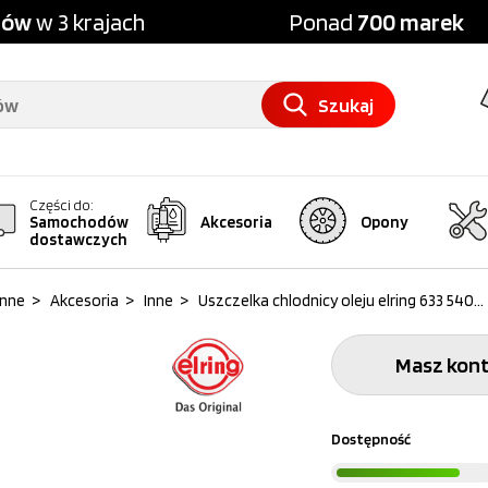
pów
w 3 krajach
Ponad
700 marek
Szukaj
Części do:
Samochodów
Akcesoria
Opony
dostawczych
inne
>
Akcesoria
>
Inne
>
Uszczelka chlodnicy oleju elring 633 540...
Masz kont
Dostępność