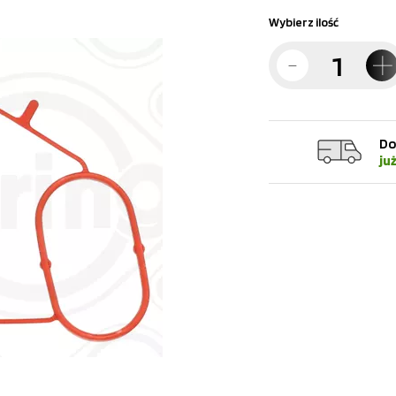
Wybierz ilość
Do
ju