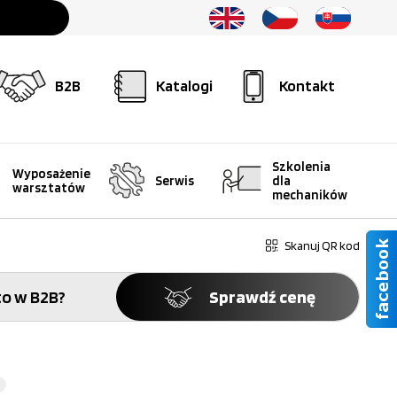
B2B
Katalogi
Kontakt
Szkolenia
Wyposażenie
Serwis
dla
warsztatów
mechaników
Skanuj QR kod
o w B2B?
Sprawdź cenę