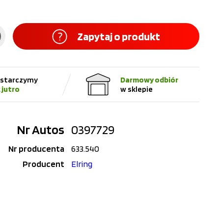
Zapytaj o produkt
starczymy
Darmowy odbiór
ż jutro
w sklepie
Nr Autos
0397729
Nr producenta
633.540
Producent
Elring