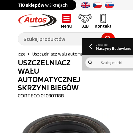
Części do:
nku
110 sklepów
w 3 krajach
Ponad
700 marek
Części do:
Ciężarówek,
Maszyn
przyczep,
budowlanych
naczep
Menu
B2B
Kontakt
O nas
B2B
Galeria
Oferty pracy
Aktualności
Poradnik klienta
Promocje
Informator
kwartalny
Do pobrania
Części do
Maszyny Budowlane
uszczelniacze
>
Uszczelniacz walu automatycznej skrzyni ...
USZCZELNIACZ
WAŁU
AUTOMATYCZNEJ
SKRZYNI BIEGÓW
CORTECO
01030118B