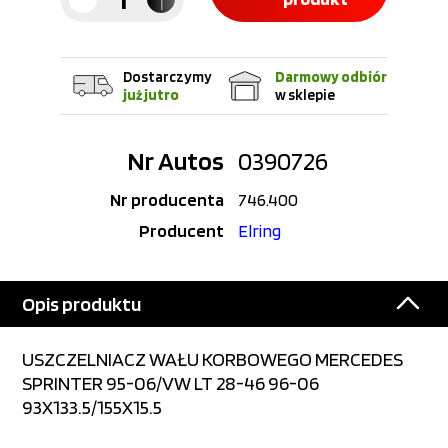
Dostarczymy
Darmowy odbiór
już jutro
w sklepie
Nr Autos
0390726
Nr producenta
746.400
Producent
Elring
Opis produktu
USZCZELNIACZ WAŁU KORBOWEGO MERCEDES
SPRINTER 95-06/VW LT 28-46 96-06
93X133.5/155X15.5