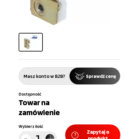
Masz konto w B2B?
Sprawdź cenę
Dostępność
Towar na
zamówienie
Wybierz ilość
Zapytaj o
produkt