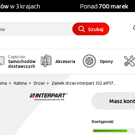
pów
w 3 krajach
Ponad
700 marek
Szukaj
Części do:
Samochodów
Akcesoria
Opony
dostawczych
bina
>
Kabina
>
Drzwi
>
Zamek drzwi interpart 332 a9117...
Masz kont
Dostępność