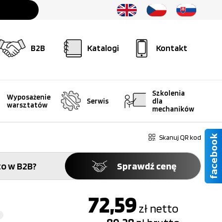
B2B
Katalogi
Kontakt
Szkolenia
Wyposażenie
Serwis
dla
warsztatów
mechaników
Skanuj QR kod
o w B2B?
Sprawdź cenę
72,59
zł
netto