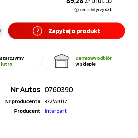
89,28
zł
brutto
szt
cena dotyczy
Zapytaj o produkt
starczymy
Darmowy odbiór
ż jutro
w sklepie
Nr Autos
0760390
Nr producenta
332/A9117
Producent
Interpart