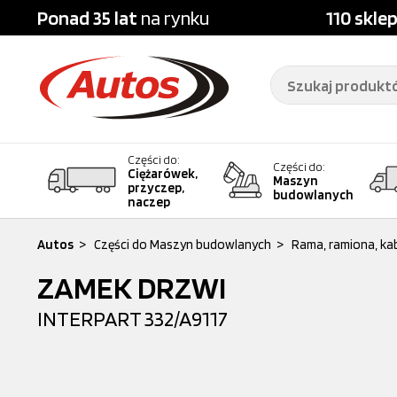
Ponad 35 lat
na rynku
110 skle
Części do:
Części do:
Ciężarówek,
Maszyn
przyczep,
budowlanych
naczep
Autos
>
Części do Maszyn budowlanych
>
Rama, ramiona, ka
ZAMEK DRZWI
INTERPART
332/A9117