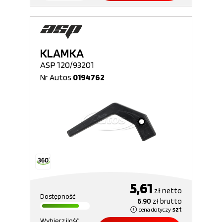
KLAMKA
ASP 120/93201
Nr Autos
0194762
5,61
zł
netto
Dostępność
6,90
zł
brutto
cena dotyczy
szt
Wybierz ilość