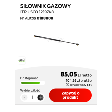
SIŁOWNIK GAZOWY
ITR USCO 1219748
Nr Autos
0188808
85,05
zł
netto
Dostępność
104,62
zł
brutto
cena dotyczy
szt
Wybierz ilość
Zapytaj o
produkt