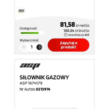
81,58
zł
netto
Dostępność
100,34
zł
brutto
cena dotyczy
szt
Wybierz ilość
Zapytaj o
produkt
SIŁOWNIK GAZOWY
ASP 1674179
Nr Autos
0213914