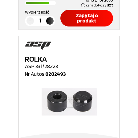
19,15
zł
brutto
cena dotyczy
szt
Wybierz ilość
Zapytaj o
produkt
ROLKA
ASP 331/28223
Nr Autos
0202493