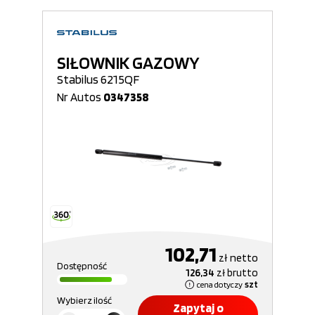
SIŁOWNIK GAZOWY
Stabilus 6215QF
Nr Autos
0347358
102,71
zł
netto
Dostępność
126,34
zł
brutto
cena dotyczy
szt
Wybierz ilość
Zapytaj o