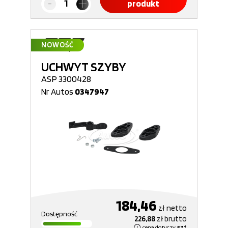
produkt
NOWOŚĆ
UCHWYT SZYBY
ASP 3300428
Nr Autos
0347947
184,46
zł
netto
Dostępność
226,88
zł
brutto
cena dotyczy
szt