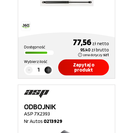
77,56
zł
netto
Dostępność
95,40
zł
brutto
cena dotyczy
szt
Wybierz ilość
Zapytaj o
produkt
ODBOJNIK
ASP 7X2393
Nr Autos
0213929