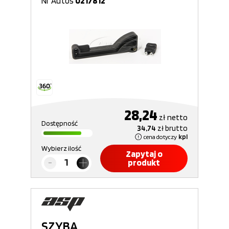
Nr Autos
0217812
28,24
zł
netto
Dostępność
34,74
zł
brutto
cena dotyczy
kpl
Wybierz ilość
Zapytaj o
produkt
SZYBA