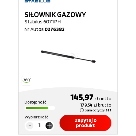
SIŁOWNIK GAZOWY
Stabilus 6071PH
Nr Autos
0276382
145,97
zł
netto
Dostępność
179,54
zł
brutto
cena dotyczy
szt
Wybierz ilość
Zapytaj o
produkt