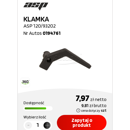
KLAMKA
ASP 120/93202
Nr Autos
0194761
7,97
zł
netto
Dostępność
9,81
zł
brutto
cena dotyczy
szt
Wybierz ilość
Zapytaj o
produkt