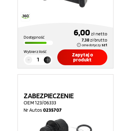
6,00
zł
netto
Dostępność
7,38
zł
brutto
cena dotyczy
szt
Wybierz ilość
Zapytaj o
produkt
ZABEZPIECZENIE
OEM 123/06333
Nr Autos
0235707