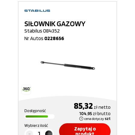
SIŁOWNIK GAZOWY
Stabilus 084352
Nr Autos
0228656
85,32
zł
netto
Dostępność
104,95
zł
brutto
cena dotyczy
szt
Wybierz ilość
Zapytaj o
produkt