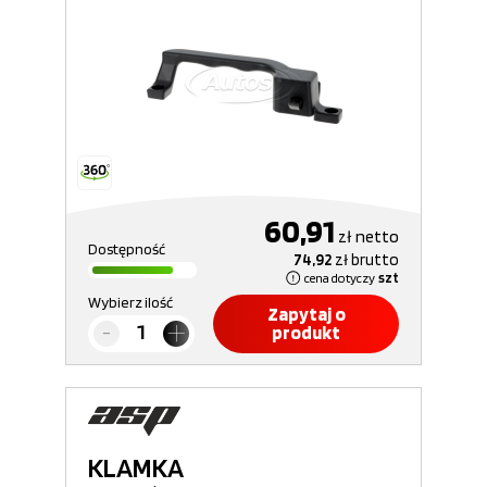
60,91
zł
netto
Dostępność
74,92
zł
brutto
cena dotyczy
szt
Wybierz ilość
Zapytaj o
produkt
KLAMKA