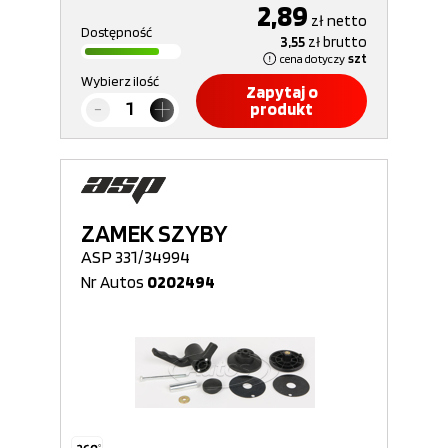
2,89
zł
netto
Dostępność
3,55
zł
brutto
cena dotyczy
szt
Wybierz ilość
Zapytaj o
produkt
ZAMEK SZYBY
ASP 331/34994
Nr Autos
0202494