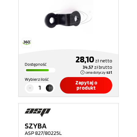
28,10
zł
netto
Dostępność
34,57
zł
brutto
cena dotyczy
szt
Wybierz ilość
Zapytaj o
produkt
SZYBA
ASP 827/80225L