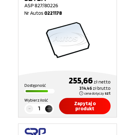
ASP 827/80226
Nr Autos
0221178
255,66
zł
netto
Dostępność
314,46
zł
brutto
cena dotyczy
szt
Wybierz ilość
Zapytaj o
produkt