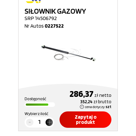
SIŁOWNIK GAZOWY
SRP 14506792
Nr Autos
0227522
286,37
zł
netto
Dostępność
352,24
zł
brutto
cena dotyczy
szt
Wybierz ilość
Zapytaj o
produkt