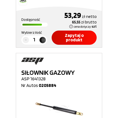
53,29
zł
netto
Dostępność
65,55
zł
brutto
cena dotyczy
szt
Wybierz ilość
Zapytaj o
produkt
SIŁOWNIK GAZOWY
ASP 1641328
Nr Autos
0205884