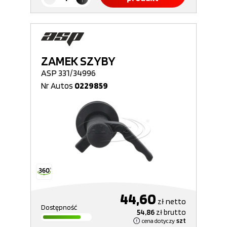
ZAMEK SZYBY
ASP 331/34996
Nr Autos
0229859
44,60
zł
netto
Dostępność
54,86
zł
brutto
cena dotyczy
szt