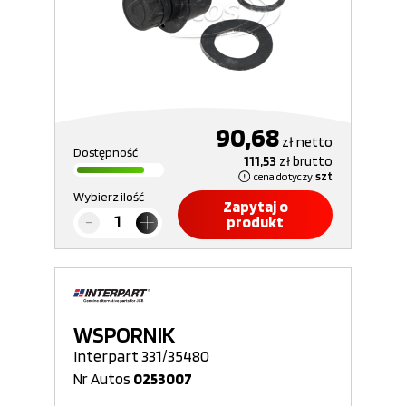
90,68
zł
netto
Dostępność
111,53
zł
brutto
cena dotyczy
szt
Wybierz ilość
Zapytaj o
produkt
WSPORNIK
Interpart 331/35480
Nr Autos
0253007