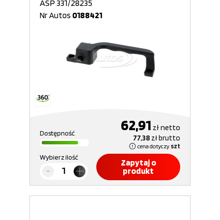
ASP 331/28235
Nr Autos
0188421
62,91
zł
netto
Dostępność
77,38
zł
brutto
cena dotyczy
szt
Wybierz ilość
Zapytaj o
produkt