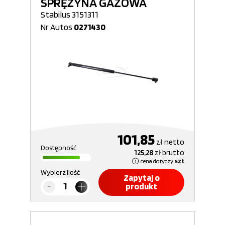
SPRĘŻYNA GAZOWA
Stabilus 3151311
Nr Autos
0271430
101,85
zł
netto
Dostępność
125,28
zł
brutto
cena dotyczy
szt
Wybierz ilość
Zapytaj o
produkt