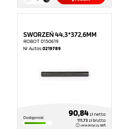
SWORZEŃ 44,3*372,6MM
ROBOT D150619
Nr Autos
0219789
90,84
zł
netto
Dostępność
111,73
zł
brutto
cena dotyczy
szt