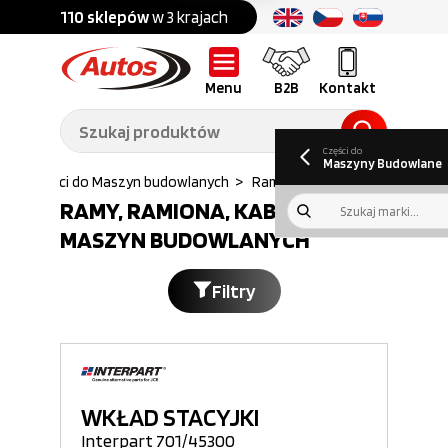
Części do:
nku
110 sklepów
w 3 krajach
Ponad
700 marek
Części do:
Ciężarówek,
Maszyn
przyczep,
budowlanych
naczep
Menu
B2B
Kontakt
O nas
B2B
Galeria
Oferty pracy
Aktualności
Poradnik klienta
Promocje
Informator
kwartalny
Do pobrania
Części do
Maszyny Budowlane
s
>
Części do Maszyn budowlanych
>
Rama ramiona kabina
RAMY, RAMIONA, KABINY DO
MASZYN BUDOWLANYCH
Filtry
WKŁAD STACYJKI
Interpart 701/45300