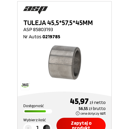
TULEJA 45,5*57,5*45MM
ASP 85803193
Nr Autos
0219785
45,97
zł
netto
Dostępność
56,55
zł
brutto
cena dotyczy
szt
Wybierz ilość
Zapytaj o
produkt