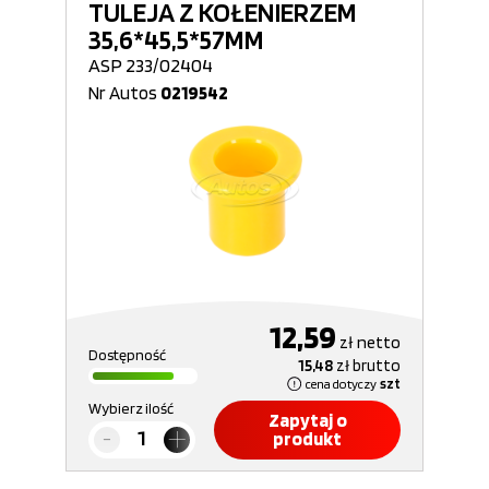
TULEJA Z KOŁENIERZEM
35,6*45,5*57MM
ASP 233/02404
Nr Autos
0219542
12,59
zł
netto
Dostępność
15,48
zł
brutto
cena dotyczy
szt
Wybierz ilość
Zapytaj o
produkt