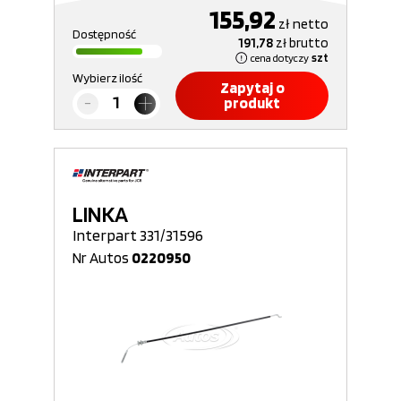
155,92
zł
netto
Dostępność
191,78
zł
brutto
cena dotyczy
szt
Wybierz ilość
Zapytaj o
produkt
LINKA
Interpart 331/31596
Nr Autos
0220950