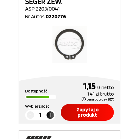
SEGER ZEW.
ASP 2203/0041
Nr Autos
0220776
1,15
zł
netto
Dostępność
1,41
zł
brutto
cena dotyczy
szt
Wybierz ilość
Zapytaj o
produkt