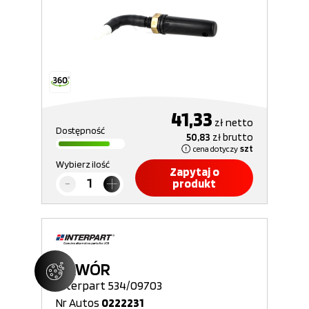
41,33
zł
netto
Dostępność
50,83
zł
brutto
cena dotyczy
szt
Wybierz ilość
Zapytaj o
produkt
ZAWÓR
Interpart 534/09703
Nr Autos
0222231