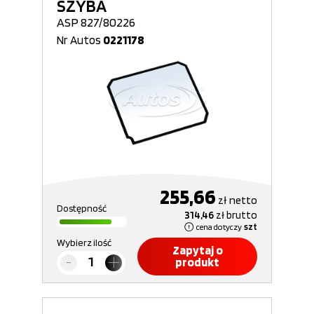
SZYBA
ASP 827/80226
Nr Autos
0221178
255,66
zł
netto
Dostępność
314,46
zł
brutto
cena dotyczy
szt
Wybierz ilość
Zapytaj o
produkt