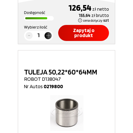
126,54
zł
netto
Dostępność
155,64
zł
brutto
cena dotyczy
szt
Wybierz ilość
Zapytaj o
produkt
TULEJA 50,22*60*64MM
ROBOT D138047
Nr Autos
0219800