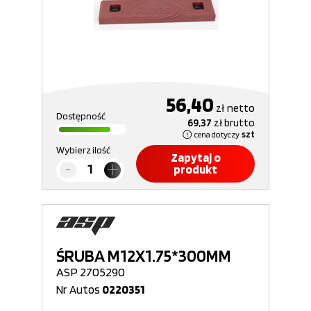
56,40
zł
netto
Dostępność
69,37
zł
brutto
cena dotyczy
szt
Wybierz ilość
Zapytaj o
produkt
ŚRUBA M12X1.75*300MM
ASP 2705290
Nr Autos
0220351