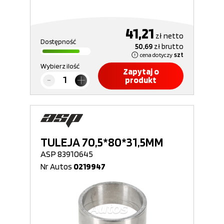
41,21
zł
netto
Dostępność
50,69
zł
brutto
cena dotyczy
szt
Wybierz ilość
Zapytaj o
produkt
TULEJA 70,5*80*31,5MM
ASP 83910645
Nr Autos
0219947