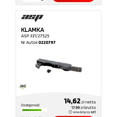
KLAMKA
ASP 331/27525
Nr Autos
0220797
14,62
zł
netto
Dostępność
17,99
zł
brutto
cena dotyczy
szt