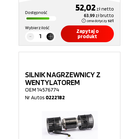
52,02
zł
netto
Dostępność
63,99
zł
brutto
cena dotyczy
szt
Wybierz ilość
Zapytaj o
produkt
SILNIK NAGRZEWNICY Z
WENTYLATOREM
OEM 14576774
Nr Autos
0222182