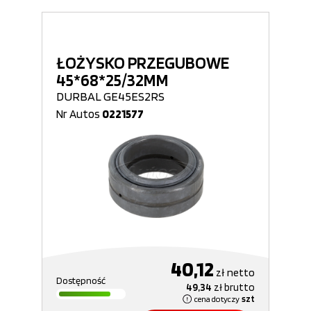
ŁOŻYSKO PRZEGUBOWE
45*68*25/32MM
DURBAL GE45ES2RS
Nr Autos
0221577
40,12
zł
netto
Dostępność
49,34
zł
brutto
cena dotyczy
szt