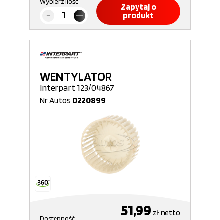
Wybierz ilość
Zapytaj o
produkt
WENTYLATOR
Interpart 123/04867
Nr Autos
0220899
51,99
zł
netto
Dostępność