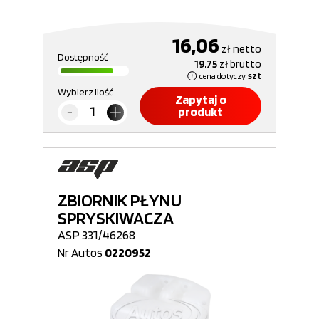
16,06
zł
netto
Dostępność
19,75
zł
brutto
cena dotyczy
szt
Wybierz ilość
Zapytaj o
produkt
ZBIORNIK PŁYNU
SPRYSKIWACZA
ASP 331/46268
Nr Autos
0220952