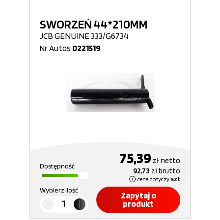
SWORZEŃ 44*210MM
JCB GENUINE 333/G6734
Nr Autos
0221519
75,39
zł
netto
Dostępność
92,73
zł
brutto
cena dotyczy
szt
Wybierz ilość
Zapytaj o
produkt