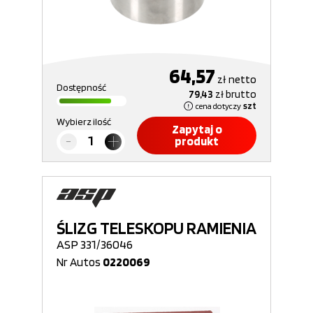
64,57
zł
netto
Dostępność
79,43
zł
brutto
cena dotyczy
szt
Wybierz ilość
Zapytaj o
produkt
ŚLIZG TELESKOPU RAMIENIA
ASP 331/36046
Nr Autos
0220069