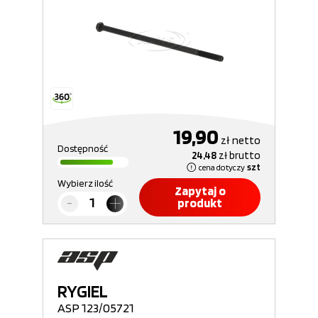
19,90
zł
netto
Dostępność
24,48
zł
brutto
cena dotyczy
szt
Wybierz ilość
Zapytaj o
produkt
RYGIEL
ASP 123/05721