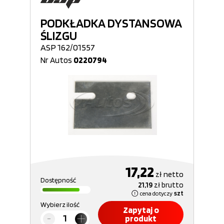
PODKŁADKA DYSTANSOWA
ŚLIZGU
ASP 162/01557
Nr Autos
0220794
17,22
zł
netto
Dostępność
21,19
zł
brutto
cena dotyczy
szt
Wybierz ilość
Zapytaj o
produkt