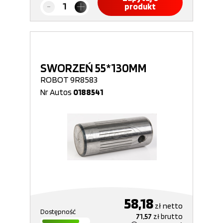
produkt
SWORZEŃ 55*130MM
ROBOT 9R8583
Nr Autos
0188541
58,18
zł
netto
Dostępność
71,57
zł
brutto