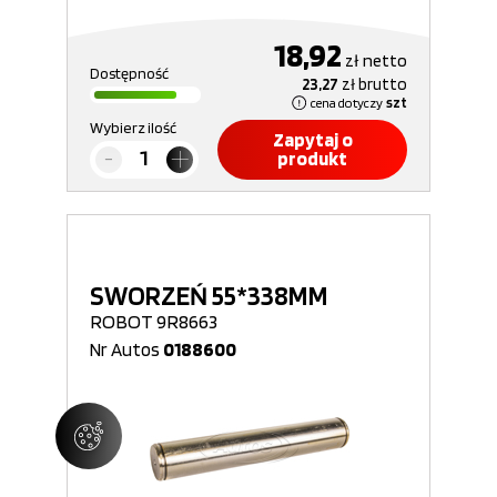
18,92
zł
netto
Dostępność
23,27
zł
brutto
cena dotyczy
szt
Wybierz ilość
Zapytaj o
produkt
SWORZEŃ 55*338MM
ROBOT 9R8663
Nr Autos
0188600