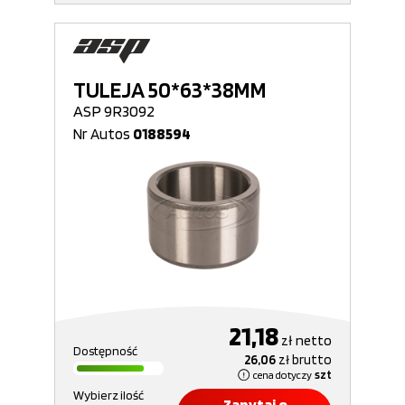
TULEJA 50*63*38MM
ASP 9R3092
Nr Autos
0188594
21,18
zł
netto
Dostępność
26,06
zł
brutto
cena dotyczy
szt
Wybierz ilość