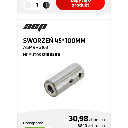
Zapytaj o
produkt
SWORZEŃ 45*100MM
ASP 9R6163
Nr Autos
0188596
30,98
zł
netto
Dostępność
38,10
zł
brutto