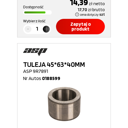
14,39
zł
netto
Dostępność
17,70
zł
brutto
cena dotyczy
szt
Wybierz ilość
Zapytaj o
produkt
TULEJA 45*63*40MM
ASP 9R7891
Nr Autos
0188599