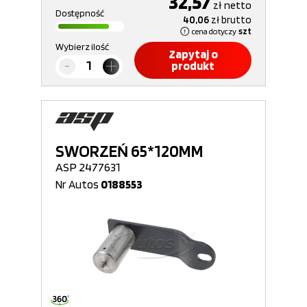
32,57
zł
netto
Dostępność
40,06
zł
brutto
cena dotyczy
szt
Wybierz ilość
Zapytaj o
produkt
SWORZEŃ 65*120MM
ASP 2477631
Nr Autos
0188553