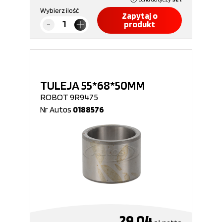
Wybierz ilość
Zapytaj o
produkt
TULEJA 55*68*50MM
ROBOT 9R9475
Nr Autos
0188576
29,04