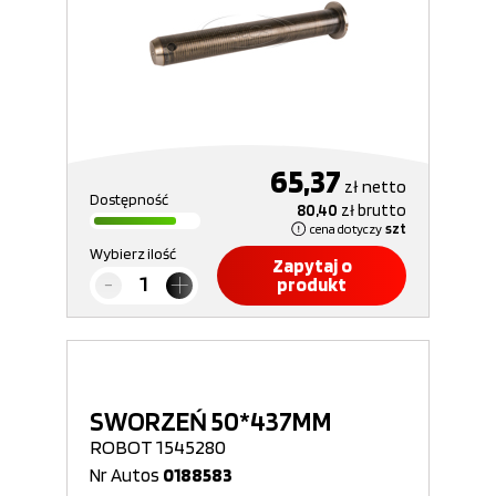
65,37
zł
netto
Dostępność
80,40
zł
brutto
cena dotyczy
szt
Wybierz ilość
Zapytaj o
produkt
SWORZEŃ 50*437MM
ROBOT 1545280
Nr Autos
0188583