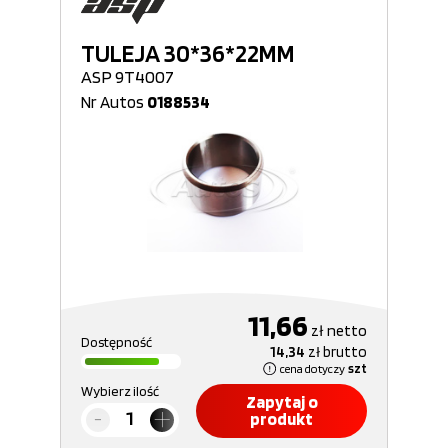
TULEJA 30*36*22MM
ASP 9T4007
Nr Autos
0188534
11,66
zł
netto
Dostępność
14,34
zł
brutto
cena dotyczy
szt
Wybierz ilość
Zapytaj o
produkt