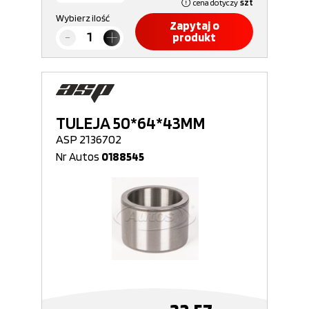
cena dotyczy
szt
Wybierz ilość
Zapytaj o
produkt
TULEJA 50*64*43MM
ASP 2136702
Nr Autos
0188545