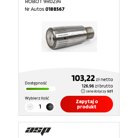
ROBOT 9R0234
Nr Autos
0188567
103,22
zł
netto
Dostępność
126,96
zł
brutto
cena dotyczy
szt
Wybierz ilość
Zapytaj o
produkt