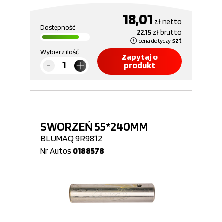
18,01
zł
netto
Dostępność
22,15
zł
brutto
cena dotyczy
szt
Wybierz ilość
Zapytaj o
produkt
SWORZEŃ 55*240MM
BLUMAQ 9R9812
Nr Autos
0188578