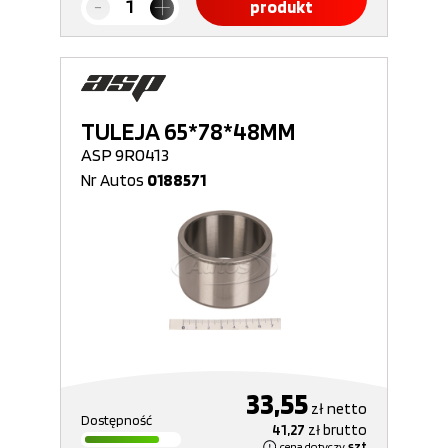
produkt
TULEJA 65*78*48MM
ASP 9R0413
Nr Autos
0188571
33,55
zł
netto
Dostępność
41,27
zł
brutto
cena dotyczy
szt