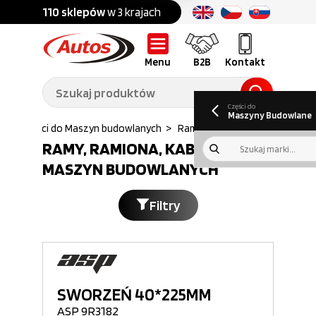
Części do:
nku
110 sklepów
w 3 krajach
Ponad
700 marek
Części do:
Ciężarówek,
Maszyn
przyczep,
budowlanych
naczep
Menu
B2B
Kontakt
O nas
B2B
Galeria
Oferty pracy
Aktualności
Poradnik klienta
Promocje
Informator
kwartalny
Do pobrania
Części do
Maszyny Budowlane
s
>
Części do Maszyn budowlanych
>
Rama ramiona kabina
RAMY, RAMIONA, KABINY DO
MASZYN BUDOWLANYCH
Filtry
SWORZEŃ 40*225MM
ASP 9R3182