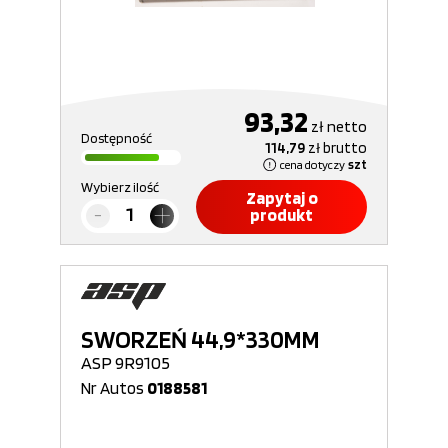
93,32
zł
netto
Dostępność
114,79
zł
brutto
cena dotyczy
szt
Wybierz ilość
Zapytaj o
produkt
SWORZEŃ 44,9*330MM
ASP 9R9105
Nr Autos
0188581