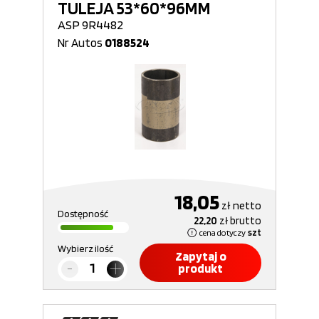
TULEJA 53*60*96MM
ASP 9R4482
Nr Autos
0188524
18,05
zł
netto
Dostępność
22,20
zł
brutto
cena dotyczy
szt
Wybierz ilość
Zapytaj o
produkt