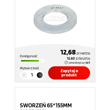
12,68
zł
netto
Dostępność
15,60
zł
brutto
cena dotyczy
szt
Wybierz ilość
Zapytaj o
produkt
SWORZEŃ 65*155MM