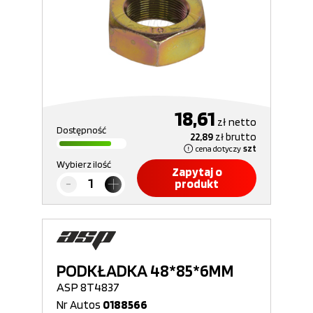
18,61
zł
netto
Dostępność
22,89
zł
brutto
cena dotyczy
szt
Wybierz ilość
Zapytaj o
produkt
PODKŁADKA 48*85*6MM
ASP 8T4837
Nr Autos
0188566