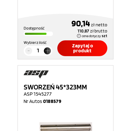
90,14
zł
netto
Dostępność
110,87
zł
brutto
cena dotyczy
szt
Wybierz ilość
Zapytaj o
produkt
SWORZEŃ 45*323MM
ASP 1545277
Nr Autos
0188579