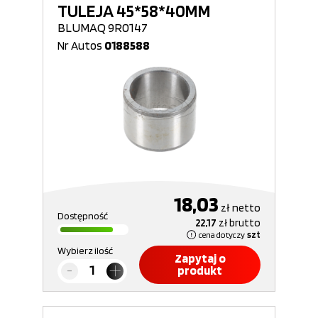
TULEJA 45*58*40MM
BLUMAQ 9R0147
Nr Autos
0188588
18,03
zł
netto
Dostępność
22,17
zł
brutto
cena dotyczy
szt
Wybierz ilość
Zapytaj o
produkt