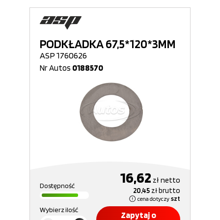
PODKŁADKA 67,5*120*3MM
ASP 1760626
Nr Autos
0188570
16,62
zł
netto
Dostępność
20,45
zł
brutto
cena dotyczy
szt
Wybierz ilość
Zapytaj o