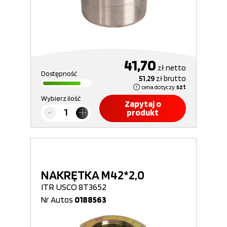
41,70
zł
netto
Dostępność
51,29
zł
brutto
cena dotyczy
szt
Wybierz ilość
Zapytaj o
produkt
NAKRĘTKA M42*2,0
ITR USCO 8T3652
Nr Autos
0188563