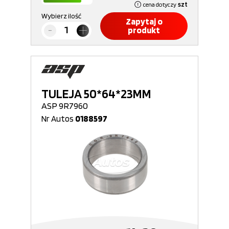
cena dotyczy
szt
Wybierz ilość
Zapytaj o
produkt
TULEJA 50*64*23MM
ASP 9R7960
Nr Autos
0188597