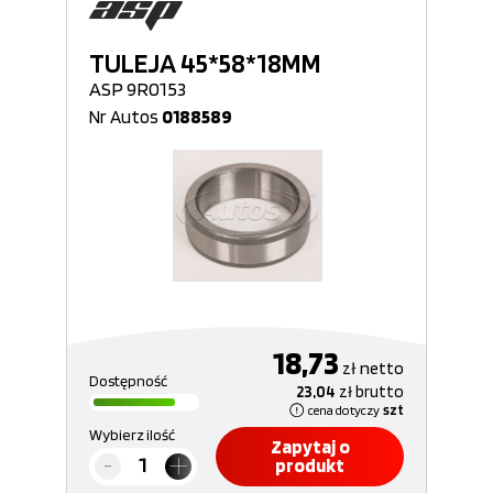
TULEJA 45*58*18MM
ASP 9R0153
Nr Autos
0188589
18,73
zł
netto
Dostępność
23,04
zł
brutto
cena dotyczy
szt
Wybierz ilość
Zapytaj o
produkt