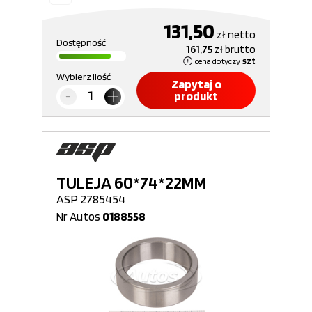
131,50
zł
netto
Dostępność
161,75
zł
brutto
cena dotyczy
szt
Wybierz ilość
Zapytaj o
produkt
TULEJA 60*74*22MM
ASP 2785454
Nr Autos
0188558