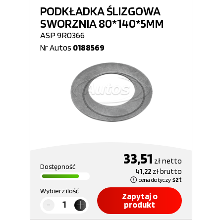
PODKŁADKA ŚLIZGOWA
SWORZNIA 80*140*5MM
ASP 9R0366
Nr Autos
0188569
33,51
zł
netto
Dostępność
41,22
zł
brutto
cena dotyczy
szt
Wybierz ilość
Zapytaj o
produkt