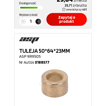
zł
netto
Dostępność
35,71
zł
brutto
cena dotyczy
szt
Wybierz ilość
Zapytaj o
produkt
TULEJA 50*64*23MM
ASP 9R9505
Nr Autos
0188577