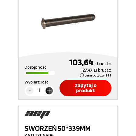
103,64
zł
netto
Dostępność
127,47
zł
brutto
cena dotyczy
szt
Wybierz ilość
Zapytaj o
produkt
SWORZEŃ 50*339MM
ASP 1745696