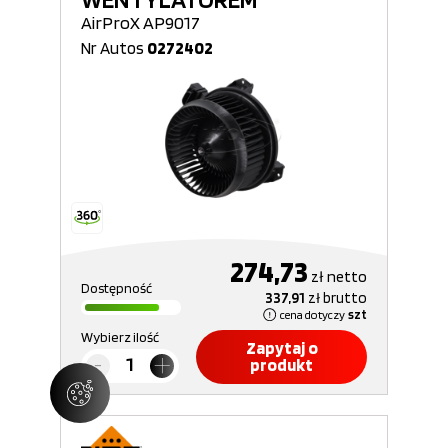
AirProX AP9017
Nr Autos
0272402
274,73
zł
netto
Dostępność
337,91
zł
brutto
cena dotyczy
szt
Wybierz ilość
Zapytaj o
produkt