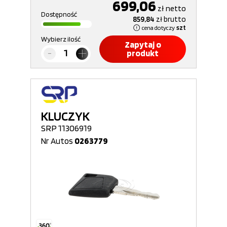
699,06
zł
netto
Dostępność
859,84
zł
brutto
cena dotyczy
szt
Wybierz ilość
Zapytaj o
produkt
KLUCZYK
SRP 11306919
Nr Autos
0263779