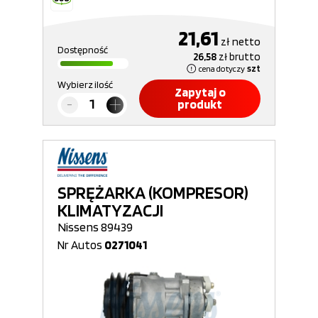
21,61
zł
netto
Dostępność
26,58
zł
brutto
cena dotyczy
szt
Wybierz ilość
Zapytaj o
produkt
SPRĘŻARKA (KOMPRESOR)
KLIMATYZACJI
Nissens 89439
Nr Autos
0271041