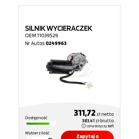
SILNIK WYCIERACZEK
OEM 11039529
Nr Autos
0249963
311,72
zł
netto
Dostępność
383,41
zł
brutto
cena dotyczy
szt
Wybierz ilość
Zapytaj o