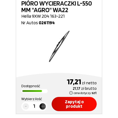
PIÓRO WYCIERACZKI L-550
MM "AGRO" WA22
Hella 9XW 204 163-221
Nr Autos
0261194
17,21
zł
netto
Dostępność
21,17
zł
brutto
cena dotyczy
szt
Wybierz ilość
Zapytaj o
produkt