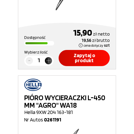
15,90
zł
netto
Dostępność
19,56
zł
brutto
cena dotyczy
szt
Wybierz ilość
Zapytaj o
produkt
PIÓRO WYCIERACZKI L-450
MM "AGRO" WA18
Hella 9XW 204 163-181
Nr Autos
0261191