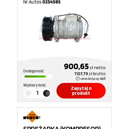
Nr Autos
0254585
900,65
zł
netto
Dostępność
1107,79
zł
brutto
cena dotyczy
szt
Wybierz ilość
Zapytaj o
produkt
SPRĘŻARKA (KOMPRESOR)