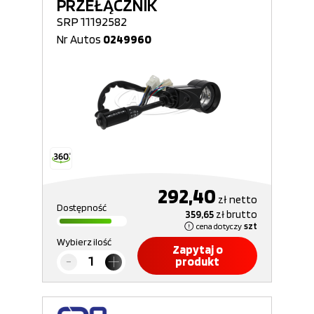
PRZEŁĄCZNIK
SRP 11192582
Nr Autos
0249960
292,40
zł
netto
Dostępność
359,65
zł
brutto
cena dotyczy
szt
Wybierz ilość
Zapytaj o
produkt