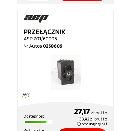
PRZEŁĄCZNIK
ASP 701/60005
Nr Autos
0258609
27,17
zł
netto
Dostępność
33,42
zł
brutto
cena dotyczy
szt
Wybierz ilość