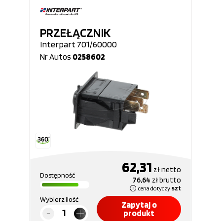
PRZEŁĄCZNIK
Interpart 701/60000
Nr Autos
0258602
62,31
zł
netto
Dostępność
76,64
zł
brutto
cena dotyczy
szt
Wybierz ilość
Zapytaj o
produkt