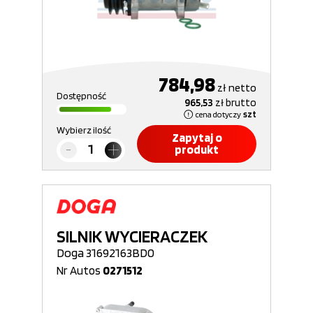
784,98
zł
netto
Dostępność
965,53
zł
brutto
cena dotyczy
szt
Wybierz ilość
Zapytaj o
produkt
SILNIK WYCIERACZEK
Doga 31692163BD0
Nr Autos
0271512