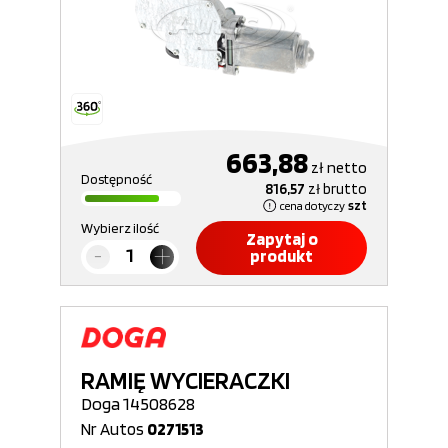
663,88
zł
netto
Dostępność
816,57
zł
brutto
cena dotyczy
szt
Wybierz ilość
Zapytaj o
produkt
RAMIĘ WYCIERACZKI
Doga 14508628
Nr Autos
0271513