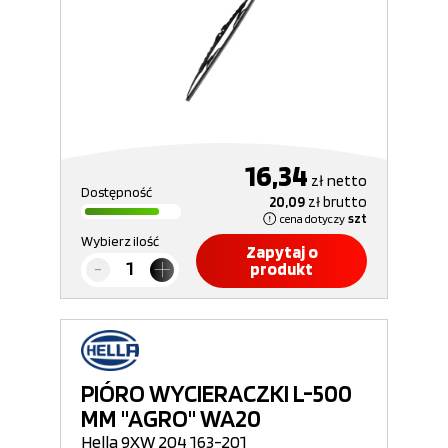
16,34
zł
netto
Dostępność
20,09
zł
brutto
cena dotyczy
szt
Wybierz ilość
Zapytaj o
produkt
PIÓRO WYCIERACZKI L-500
MM "AGRO" WA20
Hella 9XW 204 163-201