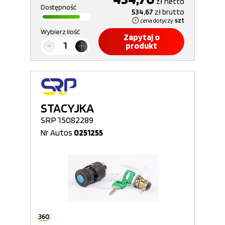
zł
netto
Dostępność
534,67
zł
brutto
cena dotyczy
szt
Wybierz ilość
Zapytaj o
produkt
STACYJKA
SRP 15082289
Nr Autos
0251255