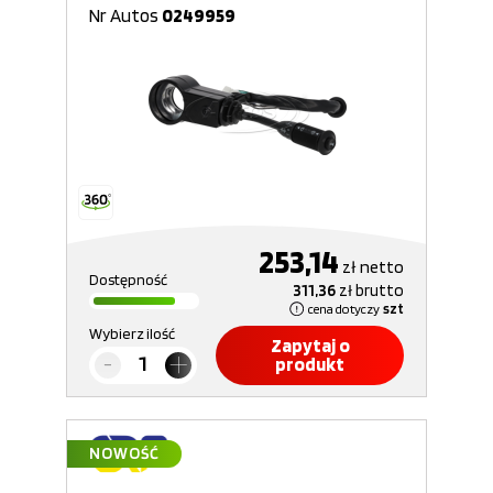
Nr Autos
0249959
253,14
zł
netto
Dostępność
311,36
zł
brutto
cena dotyczy
szt
Wybierz ilość
Zapytaj o
produkt
NOWOŚĆ