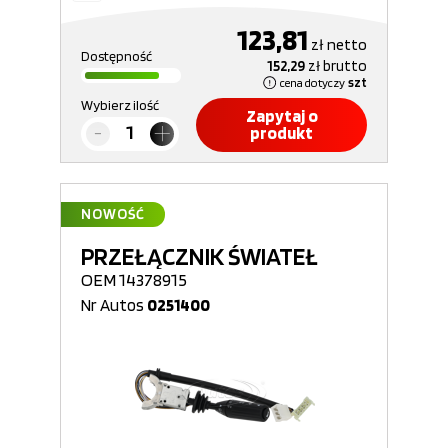
123,81
zł
netto
Dostępność
152,29
zł
brutto
cena dotyczy
szt
Wybierz ilość
Zapytaj o
produkt
NOWOŚĆ
PRZEŁĄCZNIK ŚWIATEŁ
OEM 14378915
Nr Autos
0251400