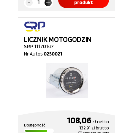
produkt
LICZNIK MOTOGODZIN
SRP 11170147
Nr Autos
0250021
108,06
zł
netto
Dostępność
132,91
zł
brutto
cena dotyczy
szt