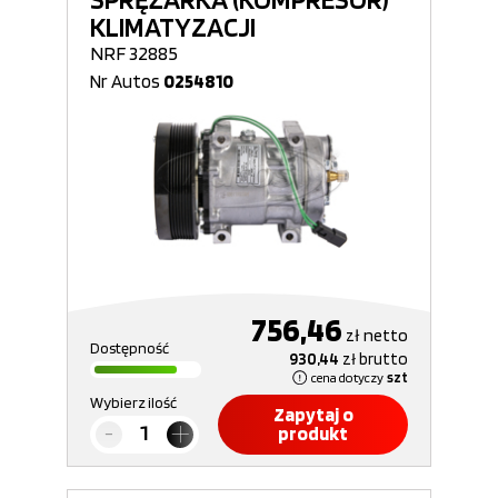
KLIMATYZACJI
NRF 32885
Nr Autos
0254810
756,46
zł
netto
Dostępność
930,44
zł
brutto
cena dotyczy
szt
Wybierz ilość
Zapytaj o
produkt