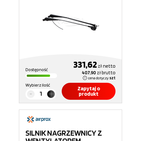
331,62
zł
netto
Dostępność
407,90
zł
brutto
cena dotyczy
szt
Wybierz ilość
Zapytaj o
produkt
SILNIK NAGRZEWNICY Z
WENTYLATOREM