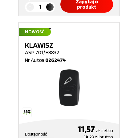
Zapytaj o
produkt
NOWOŚĆ
KLAWISZ
ASP 701/E8832
Nr Autos
0262474
11,57
zł
netto
Dostępność
14,23
zł
brutto