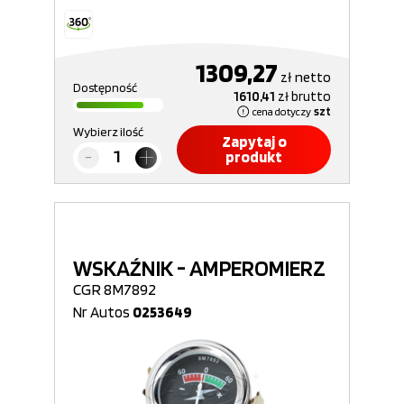
1309,27
zł
netto
Dostępność
1610,41
zł
brutto
cena dotyczy
szt
Wybierz ilość
Zapytaj o
produkt
WSKAŹNIK - AMPEROMIERZ
CGR 8M7892
Nr Autos
0253649