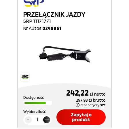
PRZEŁĄCZNIK JAZDY
SRP 11171771
Nr Autos
0249961
242,22
zł
netto
Dostępność
297,93
zł
brutto
cena dotyczy
szt
Wybierz ilość
Zapytaj o
produkt