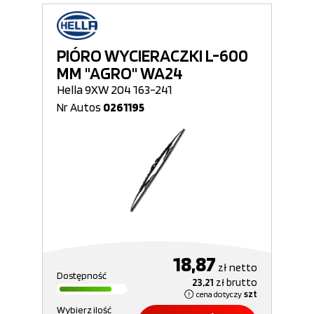
PIÓRO WYCIERACZKI L-600
MM "AGRO" WA24
Hella 9XW 204 163-241
Nr Autos
0261195
18,87
zł
netto
Dostępność
23,21
zł
brutto
cena dotyczy
szt
Wybierz ilość