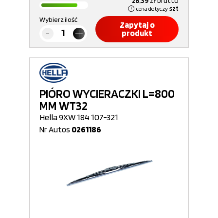
28,39
zł
brutto
cena dotyczy
szt
Wybierz ilość
Zapytaj o
produkt
PIÓRO WYCIERACZKI L=800
MM WT32
Hella 9XW 184 107-321
Nr Autos
0261186