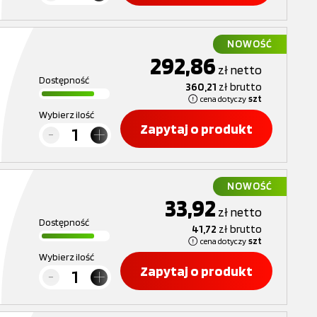
NOWOŚĆ
292,86
zł
netto
Dostępność
360,21
zł
brutto
cena dotyczy
szt
Wybierz ilość
Zapytaj o produkt
NOWOŚĆ
33,92
zł
netto
Dostępność
41,72
zł
brutto
cena dotyczy
szt
Wybierz ilość
Zapytaj o produkt