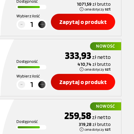
Dostępność
1071,59
zł
brutto
cena dotyczy
szt
Wybierz ilość
Zapytaj o produkt
NOWOŚĆ
333,93
zł
netto
Dostępność
410,74
zł
brutto
cena dotyczy
szt
Wybierz ilość
Zapytaj o produkt
NOWOŚĆ
259,58
zł
netto
Dostępność
319,28
zł
brutto
cena dotyczy
szt