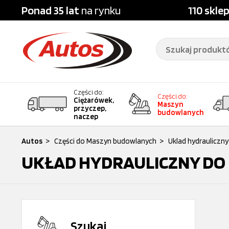
Ponad 35 lat
na rynku
110 skle
Części do:
Części do:
Ciężarówek,
Maszyn
przyczep,
budowlanych
naczep
Autos
>
Części do Maszyn budowlanych
>
Uklad hydrauliczny
UKŁAD HYDRAULICZNY D
Szukaj