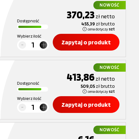
NOWOŚĆ
370,23
zł
netto
Dostępność
455,39
zł
brutto
cena dotyczy
szt
Wybierz ilość
Zapytaj o produkt
NOWOŚĆ
413,86
zł
netto
Dostępność
509,05
zł
brutto
cena dotyczy
szt
Wybierz ilość
Zapytaj o produkt
NOWOŚĆ