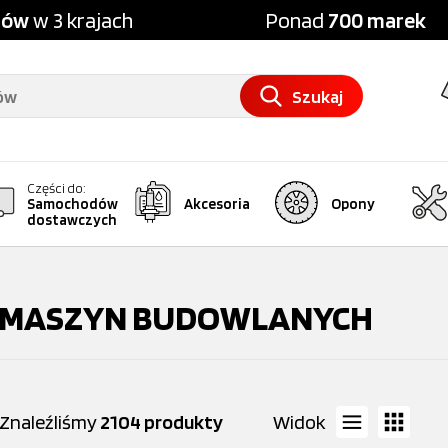
pów
w 3 krajach
Ponad
700 marek
Szukaj
Części do:
Samochodów
Akcesoria
Opony
dostawczych
O MASZYN BUDOWLANYCH
Znaleźliśmy
2104 produkty
Widok