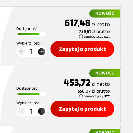
NOWOŚĆ
617,48
zł
netto
Dostępność
759,51
zł
brutto
cena dotyczy
szt
Wybierz ilość
Zapytaj o produkt
NOWOŚĆ
453,72
zł
netto
Dostępność
558,07
zł
brutto
cena dotyczy
szt
Wybierz ilość
Zapytaj o produkt
NOWOŚĆ