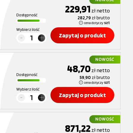
229,91
zł
netto
Dostępność
282,79
zł
brutto
cena dotyczy
szt
Wybierz ilość
Zapytaj o produkt
NOWOŚĆ
48,70
zł
netto
Dostępność
59,90
zł
brutto
cena dotyczy
szt
Wybierz ilość
Zapytaj o produkt
NOWOŚĆ
871,22
zł
netto