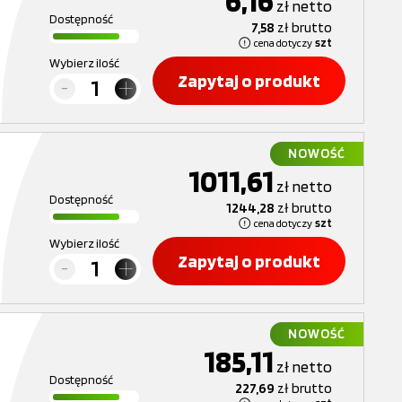
6,16
zł
netto
Dostępność
7,58
zł
brutto
cena dotyczy
szt
Wybierz ilość
Zapytaj o produkt
NOWOŚĆ
1011,61
zł
netto
Dostępność
1244,28
zł
brutto
cena dotyczy
szt
Wybierz ilość
Zapytaj o produkt
NOWOŚĆ
185,11
zł
netto
Dostępność
227,69
zł
brutto