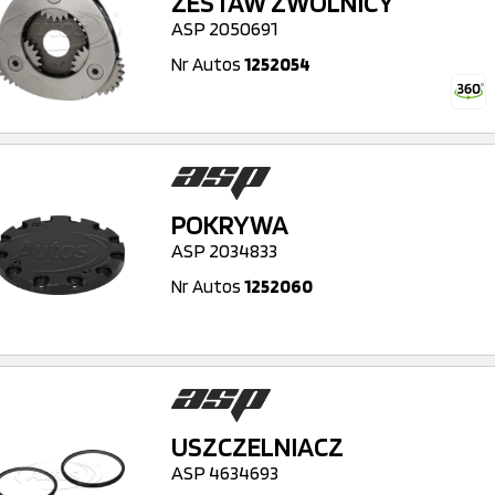
ZESTAW ZWOLNICY
ASP 2050691
Nr Autos
1252054
POKRYWA
ASP 2034833
Nr Autos
1252060
USZCZELNIACZ
ASP 4634693