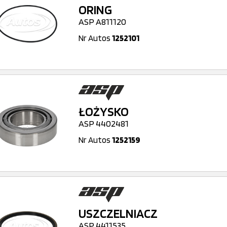
ORING
ASP A811120
Nr Autos
1252101
ŁOŻYSKO
ASP 4402481
Nr Autos
1252159
USZCZELNIACZ
ASP 4411535