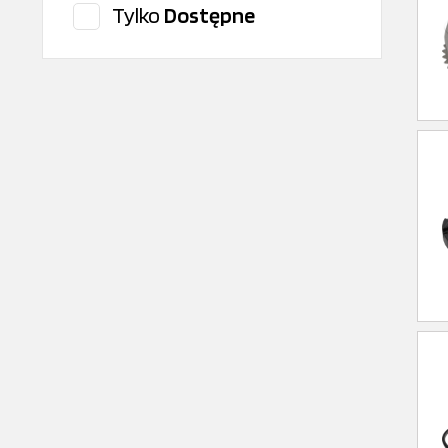
Tylko
Dostępne
FAG
Fleetguard
Fuchs
Hengst
Hercules
HIFI
HYDAC
HYDAC
Hydraforce
Interpart
ITR
Iveco original
Jasol