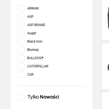
ARIKAN
ASP
ASP BRAND
Auger
Black Iron
Blumaq
BULLDOG®
CATERPILLAR
CGR
Corteco
Donaldson
Tylko
Nowości
Durbal
Eaton