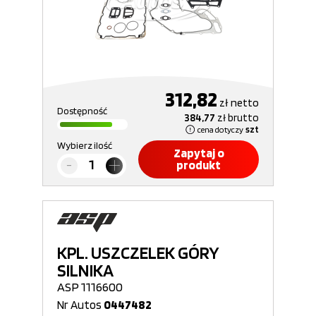
312,82
zł
netto
Dostępność
384,77
zł
brutto
cena dotyczy
szt
Wybierz ilość
Zapytaj o
produkt
KPL. USZCZELEK GÓRY
SILNIKA
ASP 1116600
Nr Autos
0447482