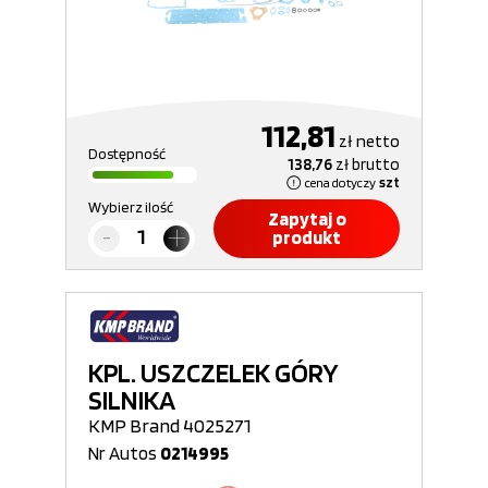
112,81
zł
netto
Dostępność
138,76
zł
brutto
cena dotyczy
szt
Wybierz ilość
Zapytaj o
produkt
KPL. USZCZELEK GÓRY
SILNIKA
KMP Brand 4025271
Nr Autos
0214995