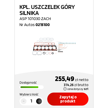
KPL. USZCZELEK GÓRY
SILNIKA
ASP 101030 ZACH
Nr Autos
0215100
255,49
zł
netto
Dostępność
314,26
zł
brutto
cena dotyczy
szt
Wybierz ilość
Zapytaj o
produkt