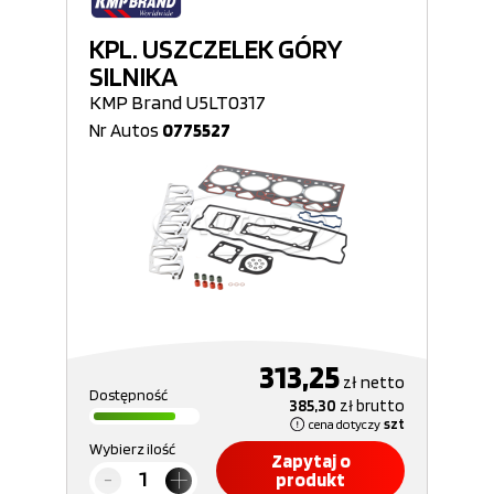
KPL. USZCZELEK GÓRY
SILNIKA
KMP Brand U5LT0317
Nr Autos
0775527
313,25
zł
netto
Dostępność
385,30
zł
brutto
cena dotyczy
szt
Wybierz ilość
Zapytaj o
produkt