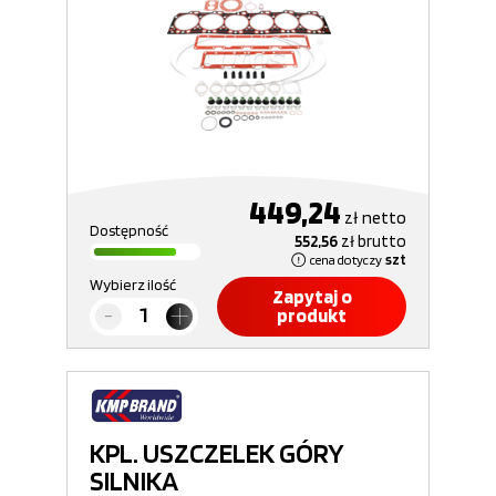
449,24
zł
netto
Dostępność
552,56
zł
brutto
cena dotyczy
szt
Wybierz ilość
Zapytaj o
produkt
KPL. USZCZELEK GÓRY
SILNIKA