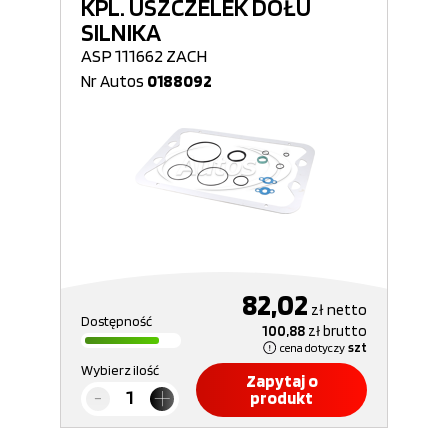
KPL. USZCZELEK DOŁU
SILNIKA
ASP 111662 ZACH
Nr Autos
0188092
82,02
zł
netto
Dostępność
100,88
zł
brutto
cena dotyczy
szt
Wybierz ilość
Zapytaj o
produkt