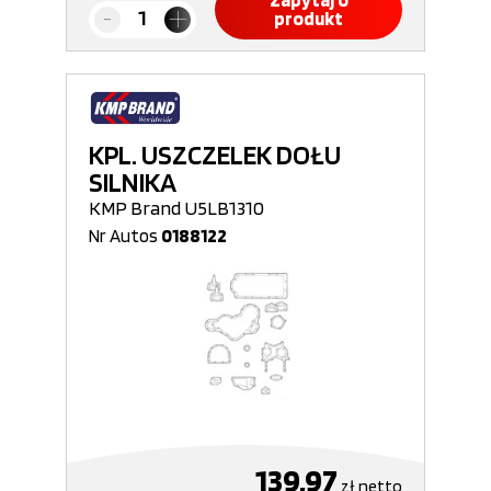
Zapytaj o
produkt
KPL. USZCZELEK DOŁU
SILNIKA
KMP Brand U5LB1310
Nr Autos
0188122
139,97
zł
netto