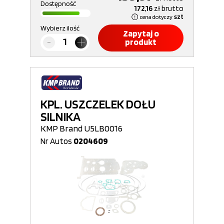
Dostępność
172,16
zł
brutto
cena dotyczy
szt
Wybierz ilość
Zapytaj o
produkt
KPL. USZCZELEK DOŁU
SILNIKA
KMP Brand U5LB0016
Nr Autos
0204609