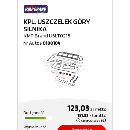
KPL. USZCZELEK GÓRY
SILNIKA
KMP Brand U5LT0215
Nr Autos
0188104
123,03
zł
netto
Dostępność
151,33
zł
brutto
cena dotyczy
szt
Wybierz ilość