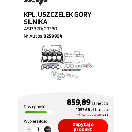
KPL. USZCZELEK GÓRY
SILNIKA
ASP 320/09380
Nr Autos
0259954
859,89
zł
netto
Dostępność
1057,66
zł
brutto
cena dotyczy
szt
Wybierz ilość
Zapytaj o
produkt