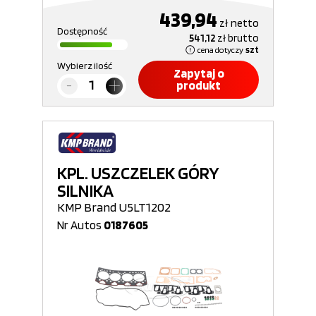
439,94
zł
netto
Dostępność
541,12
zł
brutto
cena dotyczy
szt
Wybierz ilość
Zapytaj o
produkt
KPL. USZCZELEK GÓRY
SILNIKA
KMP Brand U5LT1202
Nr Autos
0187605