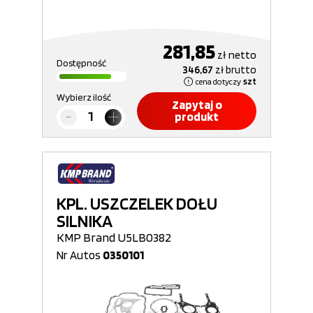
281,85
zł
netto
Dostępność
346,67
zł
brutto
cena dotyczy
szt
Wybierz ilość
Zapytaj o
produkt
KPL. USZCZELEK DOŁU
SILNIKA
KMP Brand U5LB0382
Nr Autos
0350101