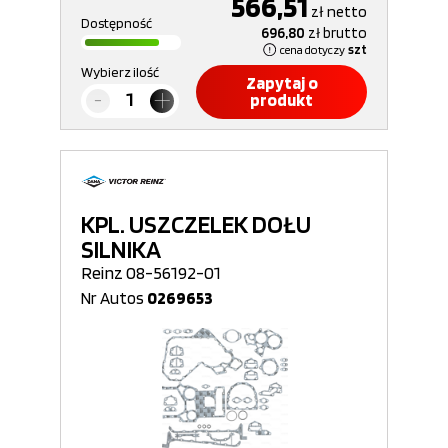
566,51
zł
netto
Dostępność
696,80
zł
brutto
cena dotyczy
szt
Wybierz ilość
Zapytaj o
produkt
KPL. USZCZELEK DOŁU
SILNIKA
Reinz 08-56192-01
Nr Autos
0269653