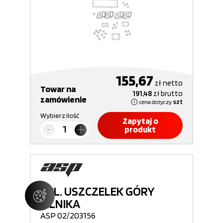
155,67
zł
netto
Towar na
191,48
zł
brutto
zamówienie
cena dotyczy
szt
Wybierz ilość
Zapytaj o
produkt
KPL. USZCZELEK GÓRY
SILNIKA
ASP 02/203156