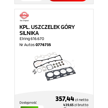
KPL. USZCZELEK GÓRY
SILNIKA
Elring 616.670
Nr Autos
0776735
357,44
zł
netto
Dostępność
439,65
zł
brutto