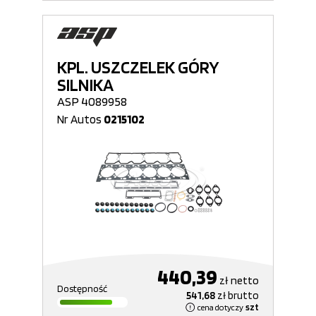
KPL. USZCZELEK GÓRY
SILNIKA
ASP 4089958
Nr Autos
0215102
440,39
zł
netto
Dostępność
541,68
zł
brutto
cena dotyczy
szt