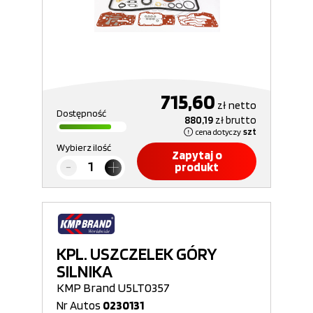
715,60
zł
netto
Dostępność
880,19
zł
brutto
cena dotyczy
szt
Wybierz ilość
Zapytaj o
produkt
KPL. USZCZELEK GÓRY
SILNIKA
KMP Brand U5LT0357
Nr Autos
0230131