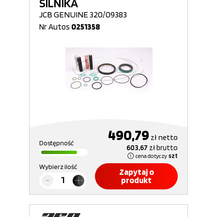
SILNIKA
JCB GENUINE 320/09383
Nr Autos
0251358
490,79
zł
netto
Dostępność
603,67
zł
brutto
cena dotyczy
szt
Wybierz ilość
Zapytaj o
produkt