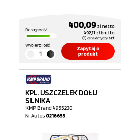
400,09
zł
netto
Dostępność
492,11
zł
brutto
cena dotyczy
szt
Wybierz ilość
Zapytaj o
produkt
KPL. USZCZELEK DOŁU
SILNIKA
KMP Brand 4955230
Nr Autos
0216653