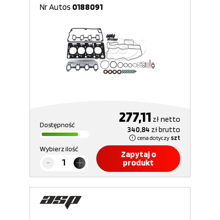
Nr Autos
0188091
277,11
zł
netto
Dostępność
340,84
zł
brutto
cena dotyczy
szt
Wybierz ilość
Zapytaj o
produkt