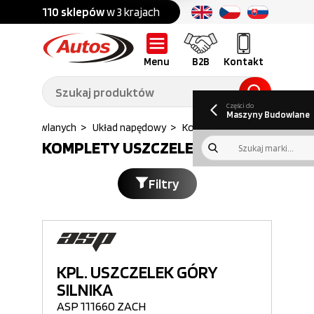
Części do:
nku
110 sklepów
w 3 krajach
Ponad
700 marek
Części do:
Ciężarówek,
Maszyn
przyczep,
budowlanych
naczep
Menu
B2B
Kontakt
O nas
B2B
Galeria
Oferty pracy
Aktualności
Poradnik klienta
Promocje
Informator
kwartalny
Do pobrania
Części do
Maszyny Budowlane
szyn budowlanych
>
Układ napędowy
>
Komplety uszczelek
KOMPLETY USZCZELEK
Filtry
KPL. USZCZELEK GÓRY
SILNIKA
ASP 111660 ZACH