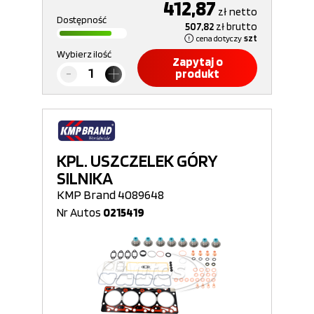
412,87
zł
netto
Dostępność
507,82
zł
brutto
cena dotyczy
szt
Wybierz ilość
Zapytaj o
produkt
KPL. USZCZELEK GÓRY
SILNIKA
KMP Brand 4089648
Nr Autos
0215419