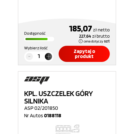
185,07
zł
netto
Dostępność
227,64
zł
brutto
cena dotyczy
szt
Wybierz ilość
Zapytaj o
produkt
KPL. USZCZELEK GÓRY
SILNIKA
ASP 02/201850
Nr Autos
0188118