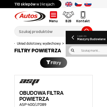
Części do:
nku
110 sklepów
w 3 krajach
Ponad
700 marek
Części do:
Ciężarówek,
Maszyn
przyczep,
budowlanych
naczep
Menu
B2B
Kontakt
O nas
B2B
Galeria
Oferty pracy
Aktualności
Poradnik klienta
Promocje
Informator
kwartalny
Do pobrania
Części do
Maszyny Budowlane
apędowy
>
Układ dolotowy, wydechowy
>
Filtry powietrza...
FILTRY POWIETRZA
Filtry
OBUDOWA FILTRA
POWIETRZA
ASP 400/J7089