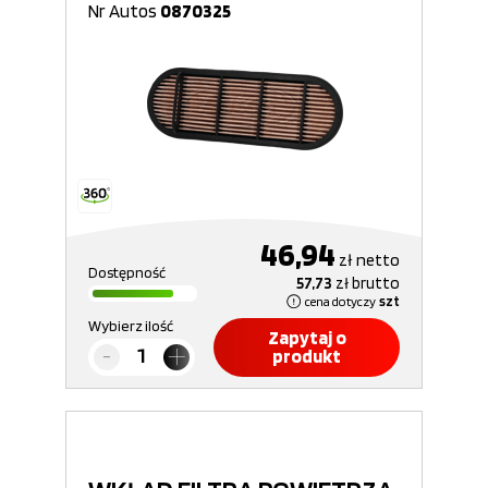
Nr Autos
0870325
46,94
zł
netto
Dostępność
57,73
zł
brutto
cena dotyczy
szt
Wybierz ilość
Zapytaj o
produkt