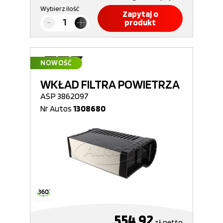
Wybierz ilość
Zapytaj o
produkt
NOWOŚĆ
WKŁAD FILTRA POWIETRZA
ASP 3862097
Nr Autos
1308680
554,92
zł
netto