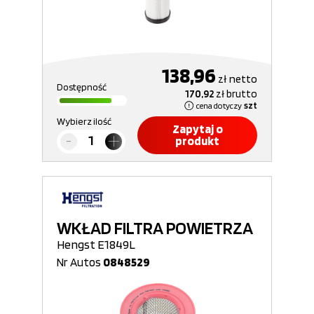
138,96
zł
netto
Dostępność
170,92
zł
brutto
cena dotyczy
szt
Wybierz ilość
Zapytaj o
produkt
WKŁAD FILTRA POWIETRZA
Hengst E1849L
Nr Autos
0848529