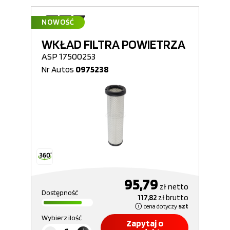
NOWOŚĆ
WKŁAD FILTRA POWIETRZA
ASP 17500253
Nr Autos
0975238
95,79
zł
netto
Dostępność
117,82
zł
brutto
cena dotyczy
szt
Wybierz ilość
Zapytaj o