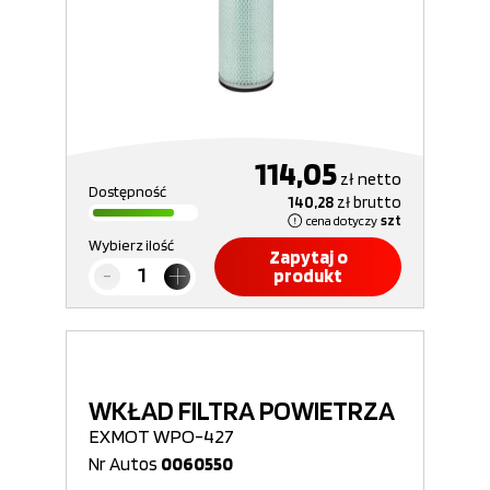
114,05
zł
netto
Dostępność
140,28
zł
brutto
cena dotyczy
szt
Wybierz ilość
Zapytaj o
produkt
WKŁAD FILTRA POWIETRZA
EXMOT WPO-427
Nr Autos
0060550