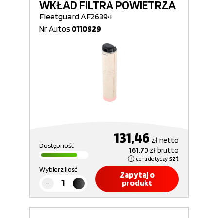
WKŁAD FILTRA POWIETRZA
Fleetguard AF26394
Nr Autos
0110929
131,46
zł
netto
Dostępność
161,70
zł
brutto
cena dotyczy
szt
Wybierz ilość
Zapytaj o
produkt