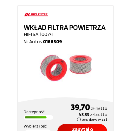
WKŁAD FILTRA POWIETRZA
HIFI SA 10074
Nr Autos
0166309
39,70
zł
netto
Dostępność
48,83
zł
brutto
cena dotyczy
szt
Wybierz ilość
Zapytaj o