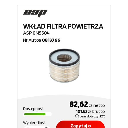
WKŁAD FILTRA POWIETRZA
ASP 8N5504
Nr Autos
0813766
82,62
zł
netto
Dostępność
101,62
zł
brutto
cena dotyczy
szt
Wybierz ilość
Zapytaj o