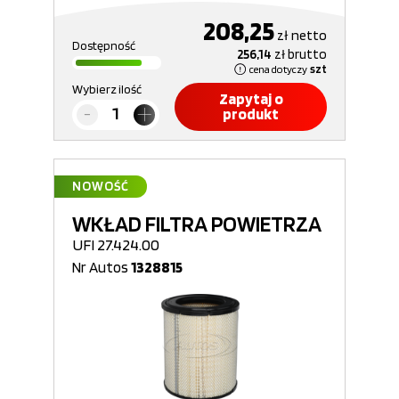
208,25
zł
netto
Dostępność
256,14
zł
brutto
cena dotyczy
szt
Wybierz ilość
Zapytaj o
produkt
NOWOŚĆ
WKŁAD FILTRA POWIETRZA
UFI 27.424.00
Nr Autos
1328815