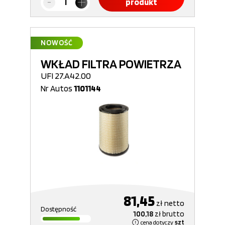
produkt
NOWOŚĆ
WKŁAD FILTRA POWIETRZA
UFI 27.A42.00
Nr Autos
1101144
81,45
zł
netto
Dostępność
100,18
zł
brutto
cena dotyczy
szt