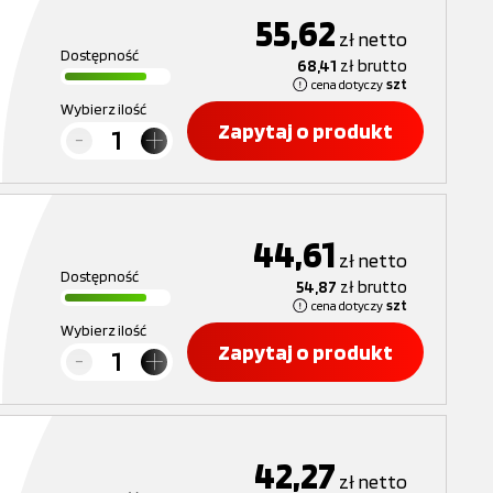
55,62
zł
netto
Dostępność
68,41
zł
brutto
cena dotyczy
szt
Wybierz ilość
Zapytaj o produkt
44,61
zł
netto
Dostępność
54,87
zł
brutto
cena dotyczy
szt
Wybierz ilość
Zapytaj o produkt
42,27
zł
netto