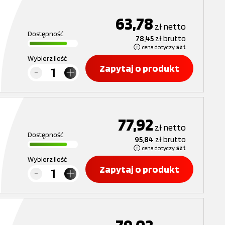
63,78
zł
netto
Dostępność
78,45
zł
brutto
cena dotyczy
szt
Wybierz ilość
Zapytaj o produkt
77,92
zł
netto
Dostępność
95,84
zł
brutto
cena dotyczy
szt
Wybierz ilość
Zapytaj o produkt