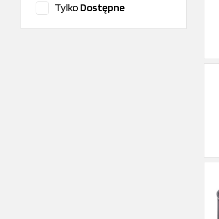
Tylko
Dostępne
JCB
KMP Brand
Mahle
Mann Filter
OEM
PERKINS
SCHMITZ
SRP
UFI
WIX