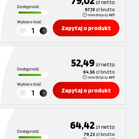
79,02
zł
netto
Dostępność
97,19
zł
brutto
cena dotyczy
szt
Wybierz ilość
Zapytaj o produkt
52,49
zł
netto
Dostępność
64,56
zł
brutto
cena dotyczy
szt
Wybierz ilość
Zapytaj o produkt
64,42
zł
netto
Dostępność
79,23
zł
brutto