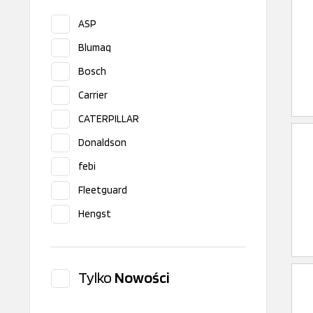
ASP
Blumaq
Bosch
Carrier
CATERPILLAR
Donaldson
febi
Fleetguard
Hengst
HIFI
Interpart
Tylko
Nowości
ITR
Iveco original