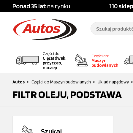
Ponad 35 lat
na rynku
110 skle
Części do:
Części do:
Ciężarówek,
Maszyn
przyczep,
budowlanych
naczep
Autos
>
Części do Maszyn budowlanych
>
Układ napędowy
>
FILTR OLEJU, PODSTAWA
Szukaj