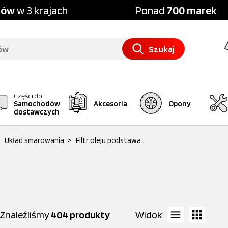
pów
w 3 krajach
Ponad
700 marek
Szukaj
Części do:
Samochodów
Akcesoria
Opony
dostawczych
Układ smarowania
>
Filtr oleju podstawa...
Znaleźliśmy
404 produkty
Widok