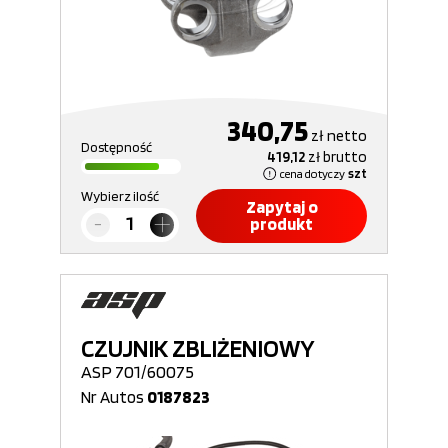
340,75
zł
netto
Dostępność
419,12
zł
brutto
cena dotyczy
szt
Wybierz ilość
Zapytaj o
produkt
CZUJNIK ZBLIŻENIOWY
ASP 701/60075
Nr Autos
0187823