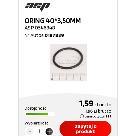
ORING 40*3,50MM
ASP 0546848
Nr Autos
0187839
1,59
zł
netto
Dostępność
1,96
zł
brutto
cena dotyczy
szt
Wybierz ilość
Zapytaj o
produkt