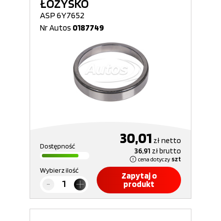
ŁOŻYSKO
ASP 6Y7652
Nr Autos
0187749
30,01
zł
netto
Dostępność
36,91
zł
brutto
cena dotyczy
szt
Wybierz ilość
Zapytaj o
produkt