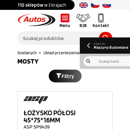
Części do:
nku
110 sklepów
w 3 krajach
Ponad
700 marek
Części do:
Ciężarówek,
Maszyn
przyczep,
budowlanych
naczep
Menu
B2B
Kontakt
O nas
B2B
Galeria
Oferty pracy
Aktualności
Poradnik klienta
Promocje
Informator
kwartalny
Do pobrania
Części do
Maszyny Budowlane
Maszyn budowlanych
>
Układ przeniesienia napędu
>
Mosty
MOSTY
Filtry
ŁOŻYSKO PÓŁOSI
45*75*16MM
ASP 5P9439