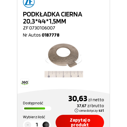
PODKŁADKA CIERNA
20,3*44*1,5MM
ZF 0730106007
Nr Autos
0187778
30,63
zł
netto
Dostępność
37,67
zł
brutto
cena dotyczy
szt
Wybierz ilość
Zapytaj o
produkt