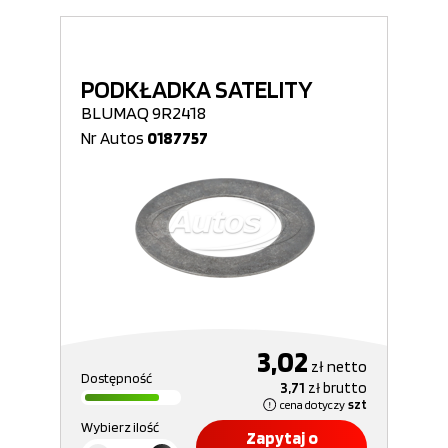
PODKŁADKA SATELITY
BLUMAQ 9R2418
Nr Autos
0187757
3,02
zł
netto
Dostępność
3,71
zł
brutto
cena dotyczy
szt
Wybierz ilość
Zapytaj o