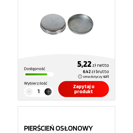
5,22
zł
netto
Dostępność
6,42
zł
brutto
cena dotyczy
szt
Wybierz ilość
Zapytaj o
produkt
PIERŚCIEŃ OSŁONOWY