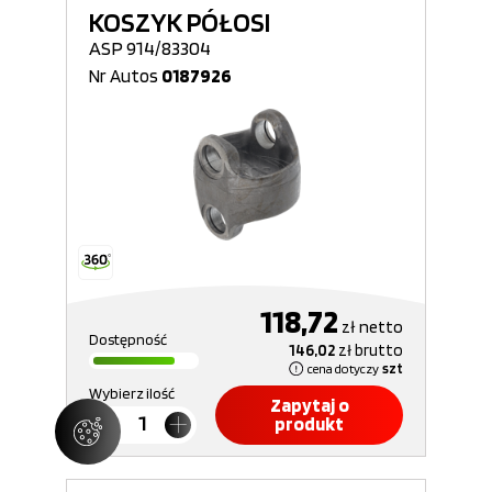
KOSZYK PÓŁOSI
ASP 914/83304
Nr Autos
0187926
118,72
zł
netto
Dostępność
146,02
zł
brutto
cena dotyczy
szt
Wybierz ilość
Zapytaj o
produkt