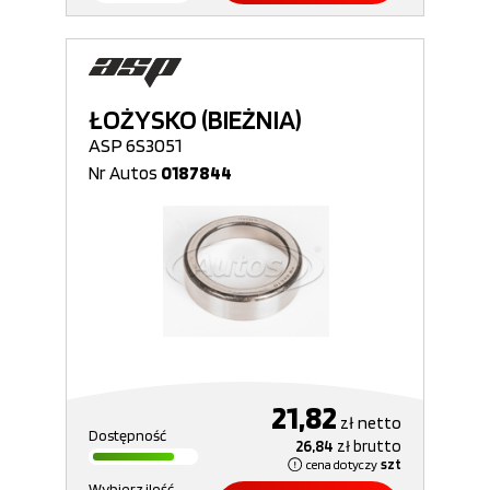
ŁOŻYSKO (BIEŻNIA)
ASP 6S3051
Nr Autos
0187844
21,82
zł
netto
Dostępność
26,84
zł
brutto
cena dotyczy
szt
Wybierz ilość