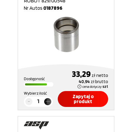
ROBOT 829/00548
Nr Autos
0187896
33,29
zł
netto
Dostępność
40,94
zł
brutto
cena dotyczy
szt
Wybierz ilość
Zapytaj o
produkt