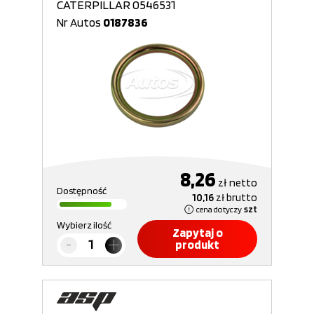
CATERPILLAR 0546531
Nr Autos
0187836
8,26
zł
netto
Dostępność
10,16
zł
brutto
cena dotyczy
szt
Wybierz ilość
Zapytaj o
produkt