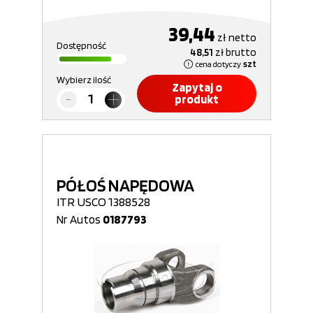
39,44
zł
netto
Dostępność
48,51
zł
brutto
cena dotyczy
szt
Wybierz ilość
Zapytaj o
produkt
PÓŁOŚ NAPĘDOWA
ITR USCO 1388528
Nr Autos
0187793