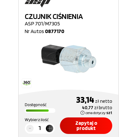
CZUJNIK CIŚNIENIA
ASP 701/M7305
Nr Autos
0877170
33,14
zł
netto
Dostępność
40,77
zł
brutto
cena dotyczy
szt
Wybierz ilość
Zapytaj o
produkt