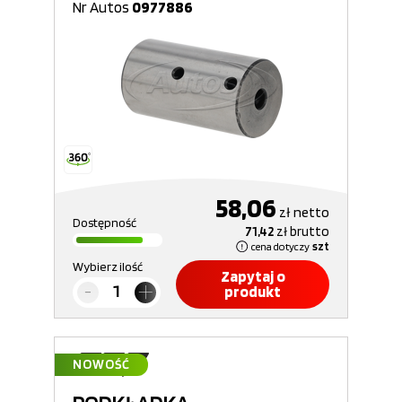
Nr Autos
0977886
58,06
zł
netto
Dostępność
71,42
zł
brutto
cena dotyczy
szt
Wybierz ilość
Zapytaj o
produkt
NOWOŚĆ