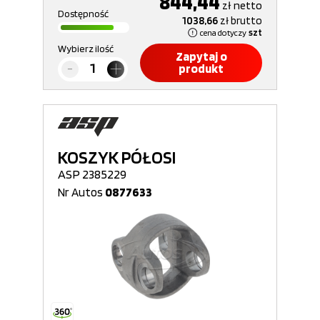
844,44
zł
netto
Dostępność
1038,66
zł
brutto
cena dotyczy
szt
Wybierz ilość
Zapytaj o
produkt
KOSZYK PÓŁOSI
ASP 2385229
Nr Autos
0877633