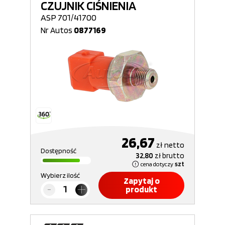
CZUJNIK CIŚNIENIA
ASP 701/41700
Nr Autos
0877169
26,67
zł
netto
Dostępność
32,80
zł
brutto
cena dotyczy
szt
Wybierz ilość
Zapytaj o
produkt