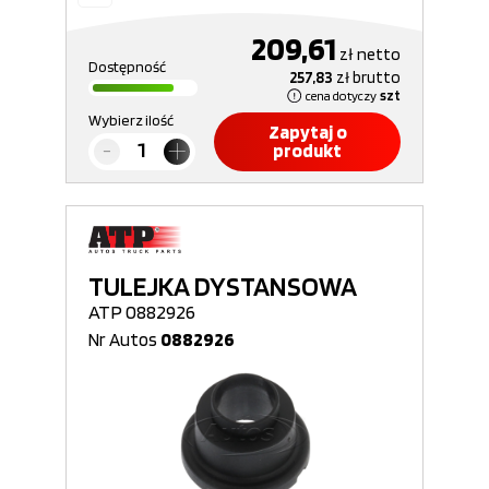
209,61
zł
netto
Dostępność
257,83
zł
brutto
cena dotyczy
szt
Wybierz ilość
Zapytaj o
produkt
TULEJKA DYSTANSOWA
ATP 0882926
Nr Autos
0882926