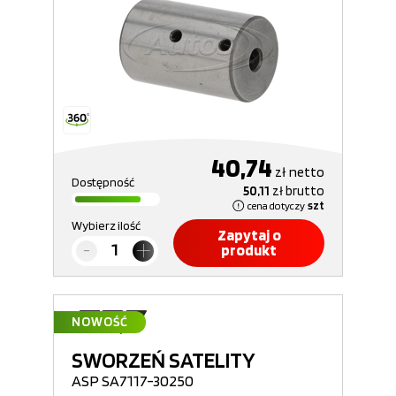
40,74
zł
netto
Dostępność
50,11
zł
brutto
cena dotyczy
szt
Wybierz ilość
Zapytaj o
produkt
NOWOŚĆ
SWORZEŃ SATELITY
ASP SA7117-30250