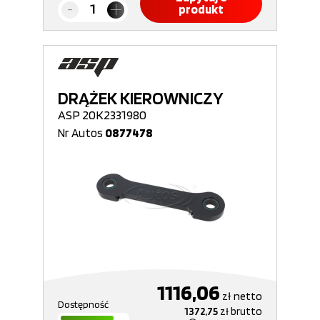
produkt
DRĄŻEK KIEROWNICZY
ASP 20K2331980
Nr Autos
0877478
1116,06
zł
netto
Dostępność
1372,75
zł
brutto