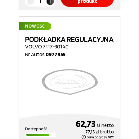
produkt
NOWOŚĆ
PODKŁADKA REGULACYJNA
VOLVO 7117-30140
Nr Autos
0977955
62,73
zł
netto
Dostępność
77,15
zł
brutto
cena dotyczy
szt