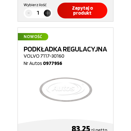
Wybierz ilość
Zapytaj o
produkt
NOWOŚĆ
PODKŁADKA REGULACYJNA
VOLVO 7117-30160
Nr Autos
0977956
83,25
zł
netto