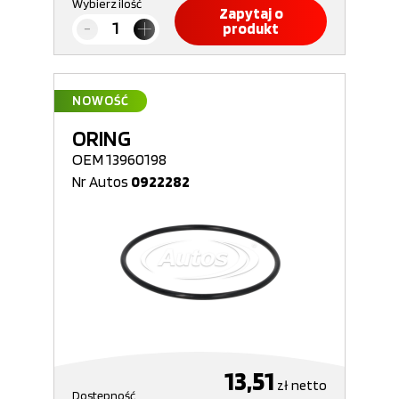
Wybierz ilość
Zapytaj o
produkt
NOWOŚĆ
ORING
OEM 13960198
Nr Autos
0922282
13,51
zł
netto
Dostępność