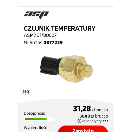
CZUJNIK TEMPERATURY
ASP 701/80627
Nr Autos
0877229
31,28
zł
netto
Dostępność
38,48
zł
brutto
cena dotyczy
szt
Wybierz ilość
Zapytaj o