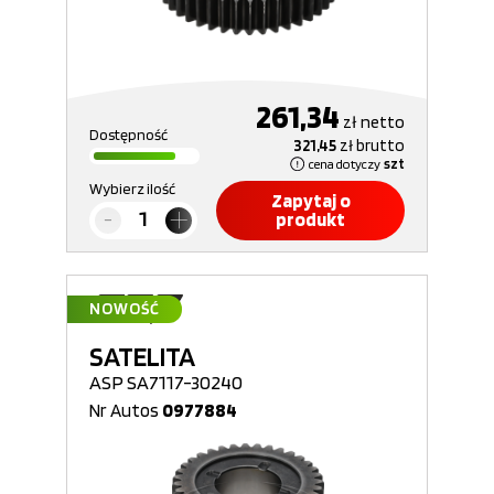
261,34
zł
netto
Dostępność
321,45
zł
brutto
cena dotyczy
szt
Wybierz ilość
Zapytaj o
produkt
NOWOŚĆ
SATELITA
ASP SA7117-30240
Nr Autos
0977884