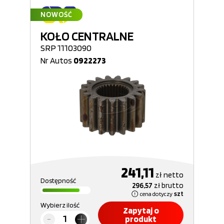
NOWOŚĆ
KOŁO CENTRALNE
SRP 11103090
Nr Autos
0922273
241,11
zł
netto
Dostępność
296,57
zł
brutto
cena dotyczy
szt
Wybierz ilość
Zapytaj o
produkt