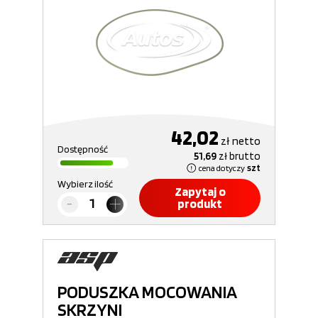
42,02
zł
netto
Dostępność
51,69
zł
brutto
cena dotyczy
szt
Wybierz ilość
Zapytaj o
produkt
PODUSZKA MOCOWANIA
SKRZYNI