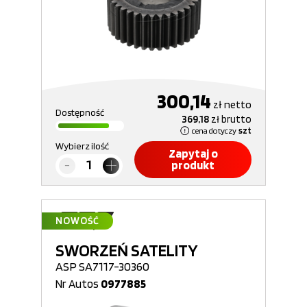
300,14
zł
netto
Dostępność
369,18
zł
brutto
cena dotyczy
szt
Wybierz ilość
Zapytaj o
produkt
NOWOŚĆ
SWORZEŃ SATELITY
ASP SA7117-30360
Nr Autos
0977885