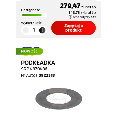
279,47
zł
netto
Dostępność
343,75
zł
brutto
cena dotyczy
szt
Wybierz ilość
Zapytaj o
produkt
NOWOŚĆ
PODKŁADKA
SRP 4870486
Nr Autos
0922318