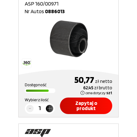
ASP 160/00971
Nr Autos
0886013
50,77
zł
netto
Dostępność
62,45
zł
brutto
cena dotyczy
szt
Wybierz ilość
Zapytaj o
produkt