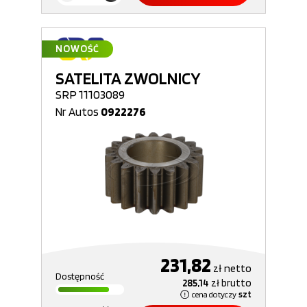
NOWOŚĆ
SATELITA ZWOLNICY
SRP 11103089
Nr Autos
0922276
231,82
zł
netto
Dostępność
285,14
zł
brutto
cena dotyczy
szt