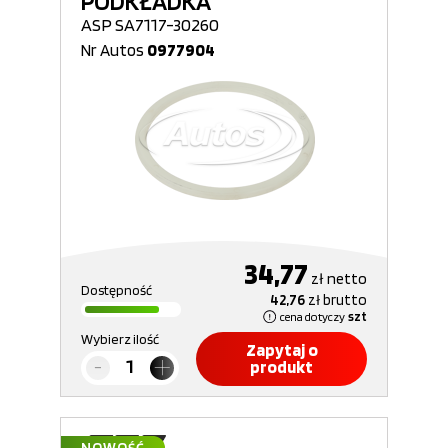
PODKŁADKA
ASP SA7117-30260
Nr Autos
0977904
34,77
zł
netto
Dostępność
42,76
zł
brutto
cena dotyczy
szt
Wybierz ilość
Zapytaj o
produkt