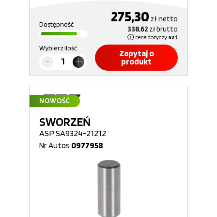
275,30
zł
netto
Dostępność
338,62
zł
brutto
cena dotyczy
szt
Wybierz ilość
Zapytaj o
produkt
NOWOŚĆ
SWORZEŃ
ASP SA9324-21212
Nr Autos
0977958