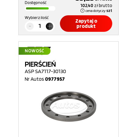
Dostępność
102,40
zł
brutto
cena dotyczy
szt
Wybierz ilość
Zapytaj o
produkt
NOWOŚĆ
PIERŚCIEŃ
ASP SA7117-30130
Nr Autos
0977957