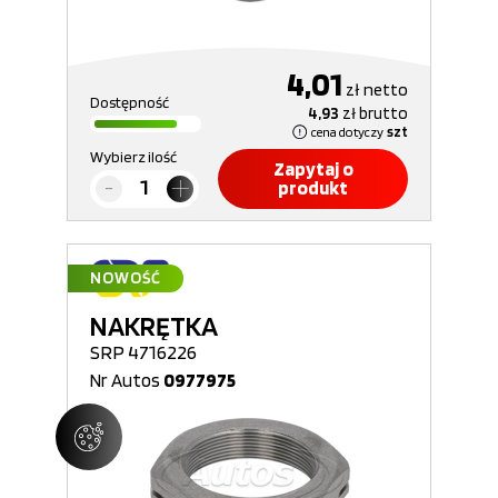
4,01
zł
netto
Dostępność
4,93
zł
brutto
cena dotyczy
szt
Wybierz ilość
Zapytaj o
produkt
NOWOŚĆ
NAKRĘTKA
SRP 4716226
Nr Autos
0977975