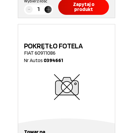
Wybierz ilość
Zapytaj o
produkt
POKRĘTŁO FOTELA
FIAT 60911086
Nr Autos
0394661
Towar na