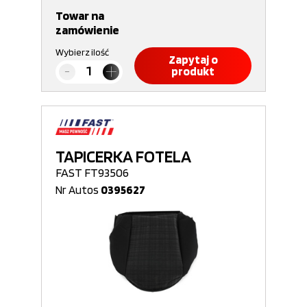
Towar na
zamówienie
Wybierz ilość
Zapytaj o
produkt
TAPICERKA FOTELA
FAST FT93506
Nr Autos
0395627