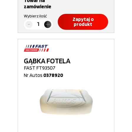
Towar na
zamówienie
Wybierz ilość
Zapytaj o
produkt
GĄBKA FOTELA
FAST FT93507
Nr Autos
0378920