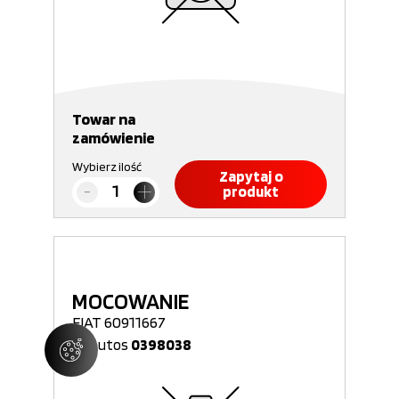
Towar na
zamówienie
Wybierz ilość
Zapytaj o
produkt
MOCOWANIE
FIAT 60911667
Nr Autos
0398038