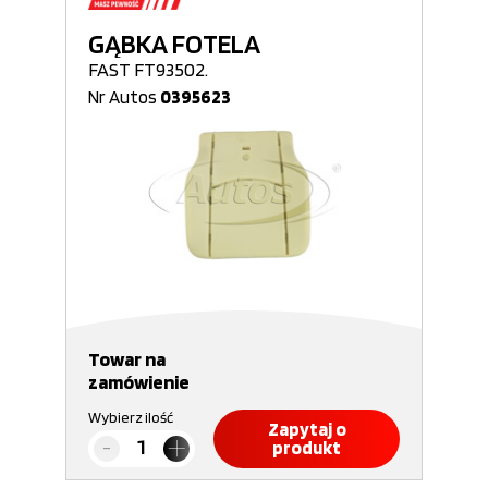
GĄBKA FOTELA
FAST FT93502.
Nr Autos
0395623
Towar na
zamówienie
Wybierz ilość
Zapytaj o
produkt