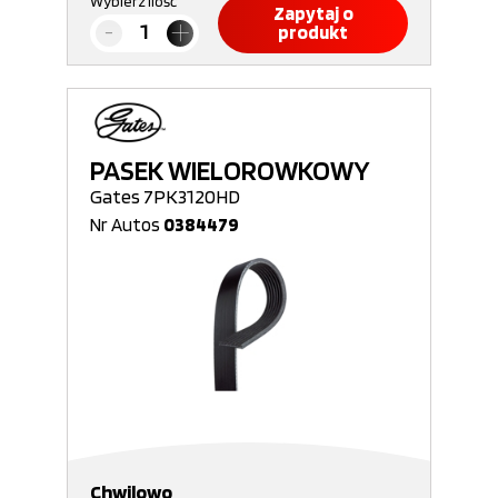
Wybierz ilość
Zapytaj o
produkt
PASEK WIELOROWKOWY
Gates 7PK3120HD
Nr Autos
0384479
Chwilowo