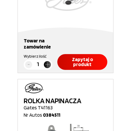
Towar na
zamówienie
Wybierz ilość
Zapytaj o
produkt
ROLKA NAPINACZA
Gates T41163
Nr Autos
0384511