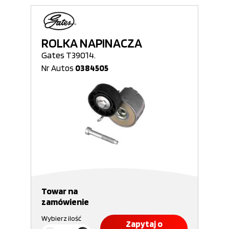
ROLKA NAPINACZA
Gates T39014.
Nr Autos
0384505
Towar na
zamówienie
Wybierz ilość
Zapytaj o