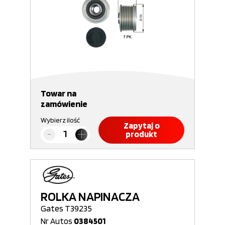
Towar na
zamówienie
Wybierz ilość
Zapytaj o
produkt
ROLKA NAPINACZA
Gates T39235
Nr Autos
0384501