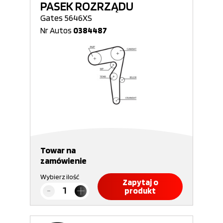
PASEK ROZRZĄDU
Gates 5646XS
Nr Autos
0384487
Towar na
zamówienie
Wybierz ilość
Zapytaj o
produkt