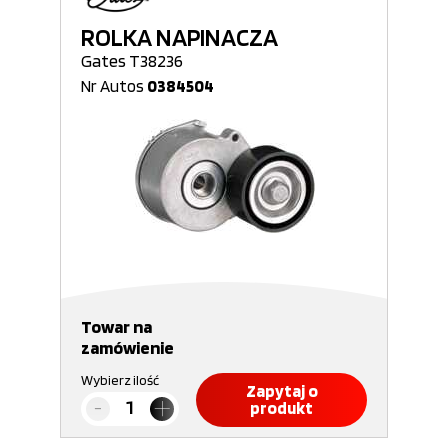
ROLKA NAPINACZA
Gates T38236
Nr Autos
0384504
Towar na
zamówienie
Wybierz ilość
Zapytaj o
produkt