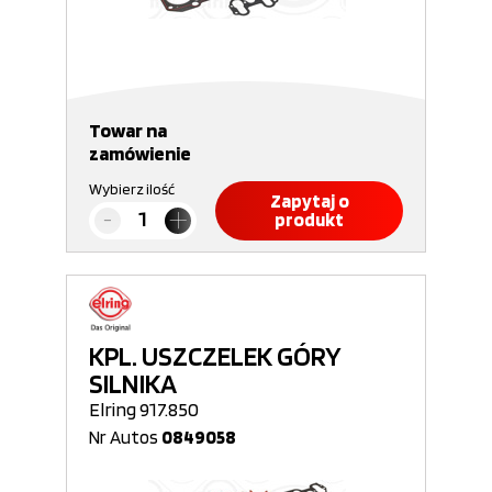
Towar na
zamówienie
Wybierz ilość
Zapytaj o
produkt
KPL. USZCZELEK GÓRY
SILNIKA
Elring 917.850
Nr Autos
0849058