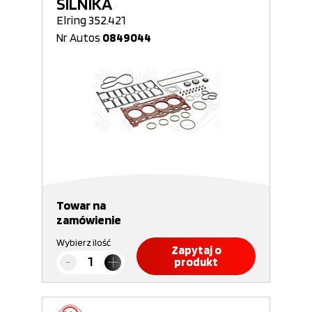
SILNIKA
Elring 352.421
Nr Autos
0849044
Towar na
zamówienie
Wybierz ilość
Zapytaj o
produkt