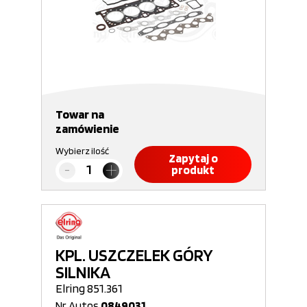
Towar na
zamówienie
Wybierz ilość
Zapytaj o
produkt
KPL. USZCZELEK GÓRY
SILNIKA
Elring 851.361
Nr Autos
0849031