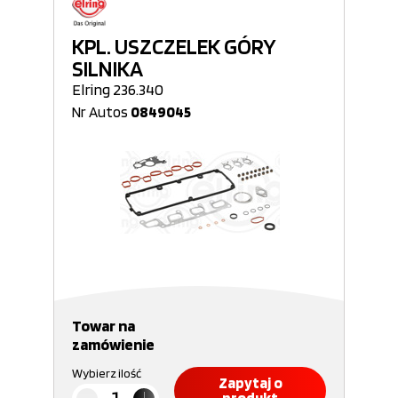
KPL. USZCZELEK GÓRY
SILNIKA
Elring 236.340
Nr Autos
0849045
Towar na
zamówienie
Wybierz ilość
Zapytaj o