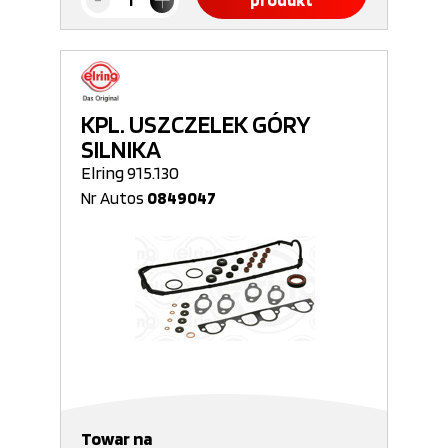
produkt
KPL. USZCZELEK GÓRY
SILNIKA
Elring 915.130
Nr Autos
0849047
Towar na