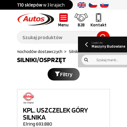
Części do:
nku
110 sklepów
w 3 krajach
Ponad
700 marek
Części do:
Ciężarówek,
Maszyn
przyczep,
budowlanych
naczep
Menu
B2B
Kontakt
O nas
B2B
Galeria
Oferty pracy
Aktualności
Poradnik klienta
Promocje
Informator
kwartalny
Do pobrania
Części do
Maszyny Budowlane
ęści do Samochodów dostawczych
>
Silnik
>
Silniki osprzet
SILNIKI/OSPRZĘT
Filtry
KPL. USZCZELEK GÓRY
SILNIKA
Elring 693.880