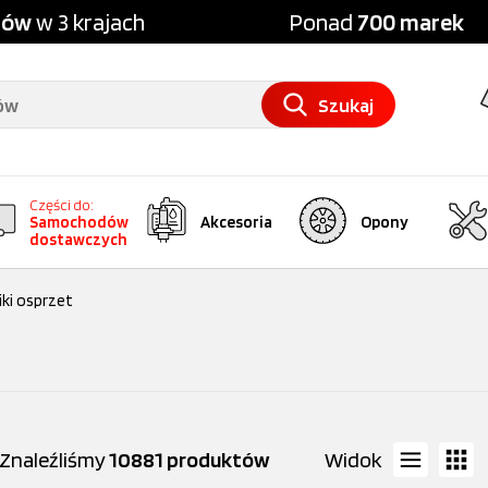
pów
w 3 krajach
Ponad
700 marek
Szukaj
Części do:
Samochodów
Akcesoria
Opony
dostawczych
niki osprzet
Znaleźliśmy
10881 produktów
Widok