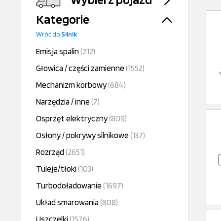
Kategorie
Wróć do
Silnik
Emisja spalin
(212)
Głowica / części zamienne
(1552)
Mechanizm korbowy
(684)
Narzędzia / inne
(7)
Osprzęt elektryczny
(809)
Osłony / pokrywy silnikowe
(137)
Rozrząd
(2651)
Tuleje/tłoki
(103)
Turbodoładowanie
(1697)
Układ smarowania
(808)
Uszczelki
(1576)