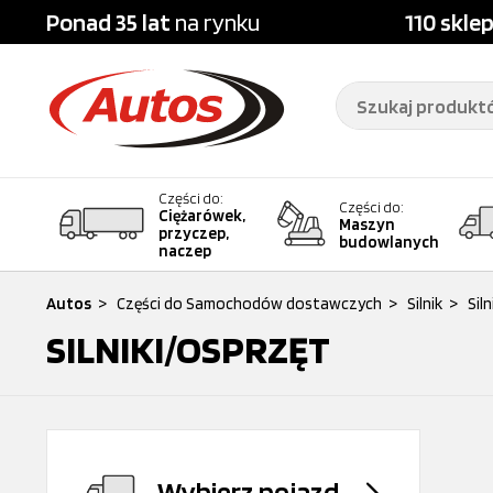
Ponad 35 lat
na rynku
110 skle
Części do:
Części do:
Ciężarówek,
Maszyn
przyczep,
budowlanych
naczep
Autos
>
Części do Samochodów dostawczych
>
Silnik
>
Sil
SILNIKI/OSPRZĘT
Wybierz pojazd