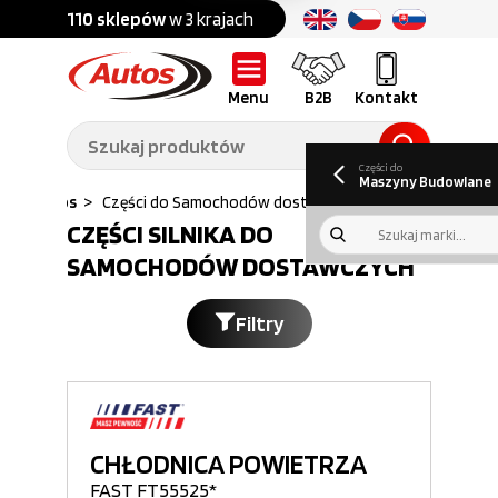
Części do:
nku
110 sklepów
w 3 krajach
Ponad
700 marek
Części do:
Ciężarówek,
Maszyn
przyczep,
budowlanych
naczep
Menu
B2B
Kontakt
O nas
B2B
Galeria
Oferty pracy
Aktualności
Poradnik klienta
Promocje
Informator
kwartalny
Do pobrania
Części do
Maszyny Budowlane
Autos
>
Części do Samochodów dostawczych
>
Silnik
CZĘŚCI SILNIKA DO
SAMOCHODÓW DOSTAWCZYCH
Filtry
CHŁODNICA POWIETRZA
FAST FT55525*