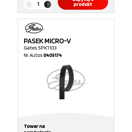
produkt
PASEK MICRO-V
Gates 5PK1103
Nr Autos
0405174
Towar na