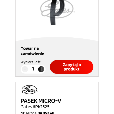
Towar na
zamówienie
Wybierz ilość
Zapytaj o
produkt
PASEK MICRO-V
Gates 6PK1525
Nr Autos
0405248