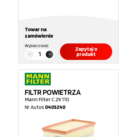
Towar na
zamówienie
Wybierz ilość
Zapytaj o
produkt
FILTR POWIETRZA
Mann Filter C 29 110
Nr Autos
0405240