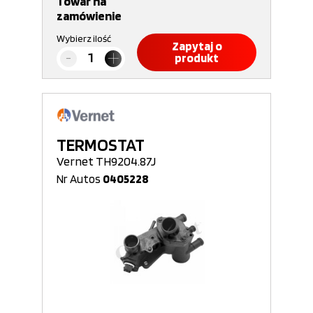
Towar na
zamówienie
Wybierz ilość
Zapytaj o
produkt
TERMOSTAT
Vernet TH9204.87J
Nr Autos
0405228