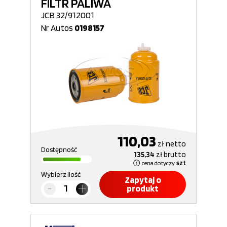
FILTR PALIWA
JCB 32/912001
Nr Autos
0198157
110,03
zł
netto
Dostępność
135,34
zł
brutto
cena dotyczy
szt
Wybierz ilość
Zapytaj o
produkt