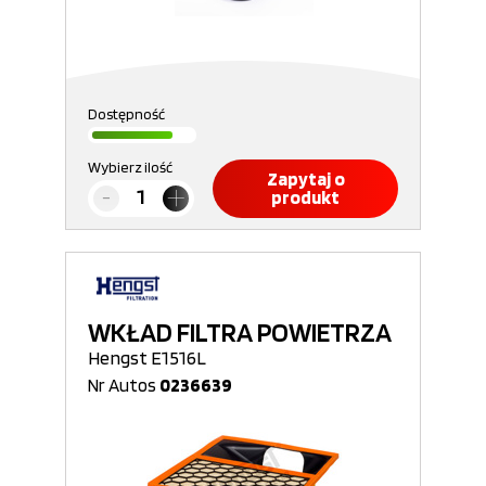
Dostępność
Wybierz ilość
Zapytaj o
produkt
WKŁAD FILTRA POWIETRZA
Hengst E1516L
Nr Autos
0236639