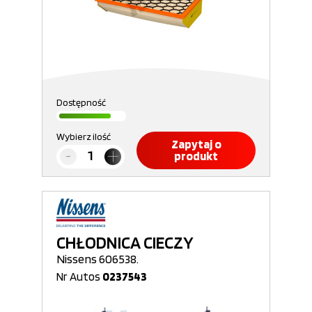
Dostępność
Wybierz ilość
Zapytaj o
produkt
CHŁODNICA CIECZY
Nissens 606538.
Nr Autos
0237543