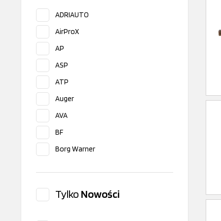
ADRIAUTO
AirProX
AP
ASP
ATP
Auger
AVA
BF
Borg Warner
Bosch
BUGATTI
Tylko
Nowości
CEAM
CEI