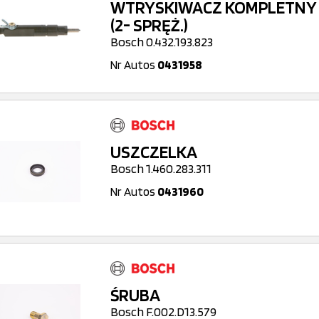
WTRYSKIWACZ KOMPLETNY
(2- SPRĘŻ.)
Bosch 0.432.193.823
Nr Autos
0431958
USZCZELKA
Bosch 1.460.283.311
Nr Autos
0431960
ŚRUBA
Bosch F.002.D13.579