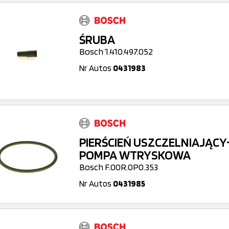
ŚRUBA
Bosch 1.410.497.052
Nr Autos
0431983
PIERŚCIEŃ USZCZELNIAJĄCY
POMPA WTRYSKOWA
Bosch F.00R.0P0.353
Nr Autos
0431985