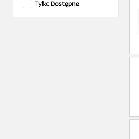
Tylko
Dostępne
CITROEN/PEUGEOT
CLEAN FILTER
Cojali
ContiTech
CONTITECH
Corteco
DAF Oryginal
Dayco
Delphi
DENSO
Dinex
DT Spare Parts
Elring