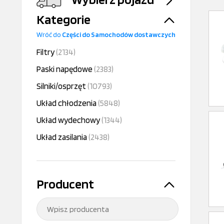
Kategorie
Wróć do
Części do Samochodów dostawczych
Filtry
(2134)
Paski napędowe
(2383)
Silniki/osprzęt
(10793)
Układ chłodzenia
(5848)
Układ wydechowy
(1344)
Układ zasilania
(2438)
Producent