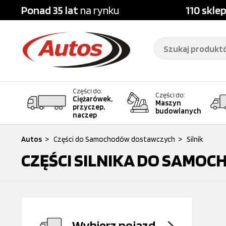
Ponad 35 lat
na rynku
110 skle
Części do:
Części do:
Ciężarówek,
Maszyn
przyczep,
budowlanych
naczep
Autos
>
Części do Samochodów dostawczych
>
Silnik
CZĘŚCI SILNIKA DO SAM
Wybierz pojazd