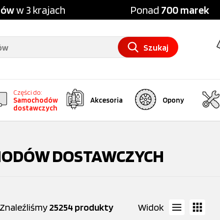
pów
w 3 krajach
Ponad
700 marek
Szukaj
Części do:
Samochodów
Akcesoria
Opony
dostawczych
OCHODÓW DOSTAWCZYCH
Znaleźliśmy
25254 produkty
Widok