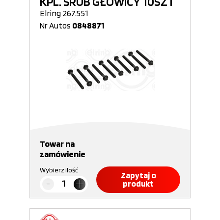
KPL. ŚRUB GŁOWICY 10SZT
Elring 267.551
Nr Autos
0848871
Towar na
zamówienie
Wybierz ilość
Zapytaj o
produkt