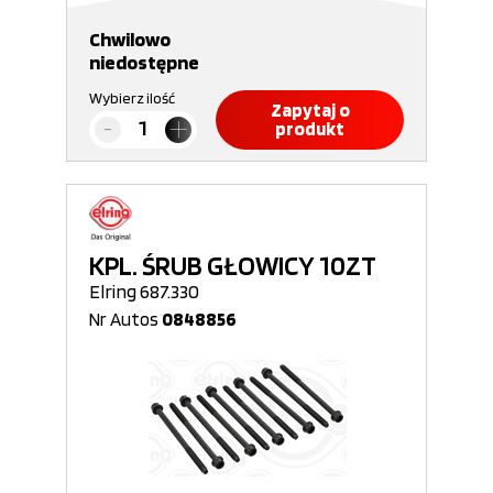
Chwilowo
niedostępne
Wybierz ilość
Zapytaj o
produkt
KPL. ŚRUB GŁOWICY 10ZT
Elring 687.330
Nr Autos
0848856