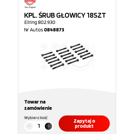
KPL. ŚRUB GŁOWICY 18SZT
Elring 802.930
Nr Autos
0848873
Towar na
zamówienie
Wybierz ilość
Zapytaj o
produkt