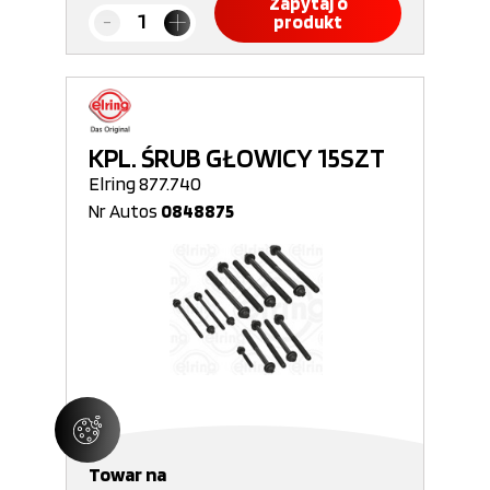
Zapytaj o
produkt
KPL. ŚRUB GŁOWICY 15SZT
Elring 877.740
Nr Autos
0848875
Towar na