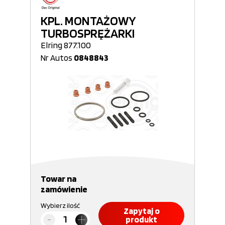
KPL. MONTAŻOWY
TURBOSPRĘŻARKI
Elring 877.100
Nr Autos
0848843
Towar na
zamówienie
Wybierz ilość
Zapytaj o
produkt