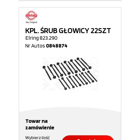
KPL. ŚRUB GŁOWICY 22SZT
Elring 823.290
Nr Autos
0848874
Towar na
zamówienie
Wybierz ilość