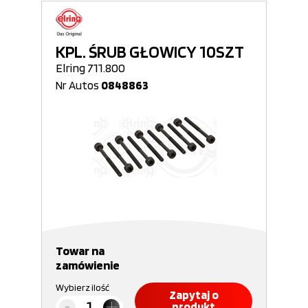
KPL. ŚRUB GŁOWICY 10SZT
Elring 711.800
Nr Autos
0848863
Towar na
zamówienie
Wybierz ilość
Zapytaj o
produkt