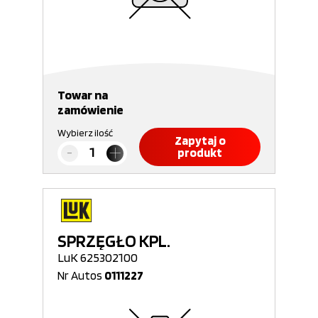
Towar na
zamówienie
Wybierz ilość
Zapytaj o
produkt
SPRZĘGŁO KPL.
LuK 625302100
Nr Autos
0111227