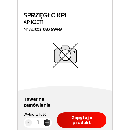
SPRZĘGŁO KPL
AP K2011
Nr Autos
0375949
Towar na
zamówienie
Wybierz ilość
Zapytaj o
produkt