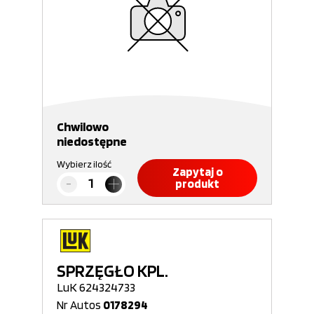
Chwilowo
niedostępne
Wybierz ilość
Zapytaj o
produkt
SPRZĘGŁO KPL.
LuK 624324733
Nr Autos
0178294