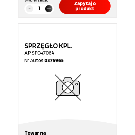
Wybierz ilość
Zapytaj o
produkt
SPRZĘGŁO KPL.
AP SFC47064
Nr Autos
0375965
Towar na