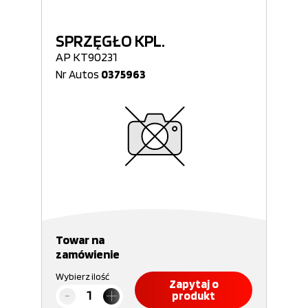
SPRZĘGŁO KPL.
AP KT90231
Nr Autos
0375963
Towar na
zamówienie
Wybierz ilość
Zapytaj o
produkt