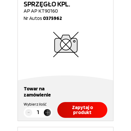
SPRZĘGŁO KPL.
AP AP KT90160
Nr Autos
0375962
Towar na
zamówienie
Wybierz ilość
Zapytaj o
produkt