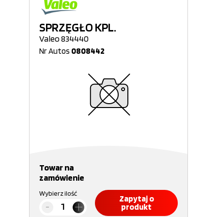
SPRZĘGŁO KPL.
Valeo 834440
Nr Autos
0808442
Towar na
zamówienie
Wybierz ilość
Zapytaj o
produkt