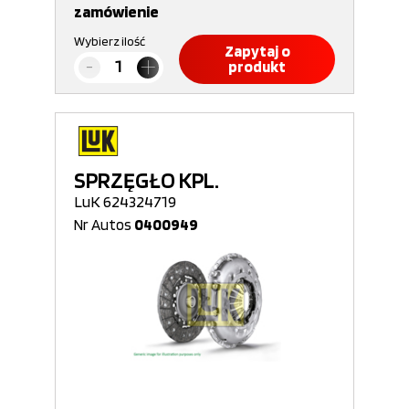
zamówienie
Wybierz ilość
Zapytaj o
produkt
SPRZĘGŁO KPL.
LuK 624324719
Nr Autos
0400949