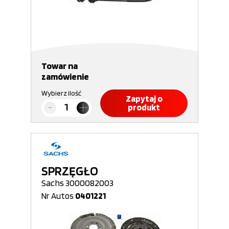
Towar na
zamówienie
Wybierz ilość
Zapytaj o
produkt
SPRZĘGŁO
Sachs 3000082003
Nr Autos
0401221