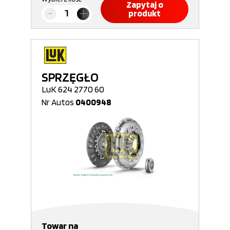
Zapytaj o
produkt
SPRZĘGŁO
LuK 624 2770 60
Nr Autos
0400948
Towar na