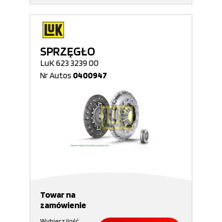
SPRZĘGŁO
LuK 623 3239 00
Nr Autos
0400947
Towar na
zamówienie
Wybierz ilość