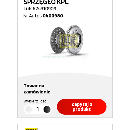
SPRZĘGŁO KPL.
LuK 624310909
Nr Autos
0400980
Towar na
zamówienie
Wybierz ilość
Zapytaj o
produkt