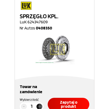
SPRZĘGŁO KPL.
LuK 624347609
Nr Autos
0408350
Towar na
zamówienie
Wybierz ilość
Zapytaj o
produkt