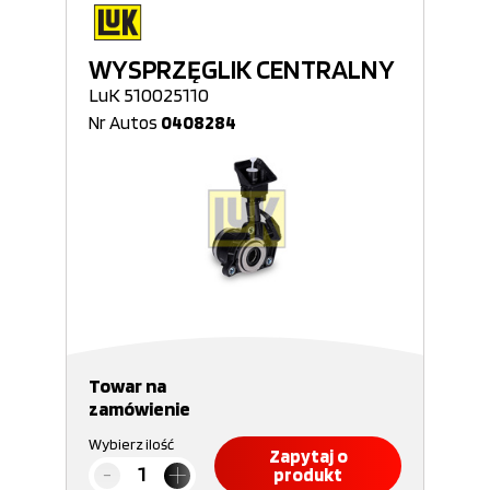
WYSPRZĘGLIK CENTRALNY
LuK 510025110
Nr Autos
0408284
Towar na
zamówienie
Wybierz ilość
Zapytaj o
produkt