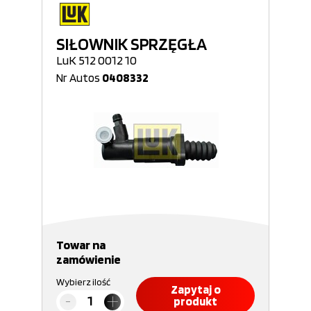
SIŁOWNIK SPRZĘGŁA
LuK 512 0012 10
Nr Autos
0408332
Towar na
zamówienie
Wybierz ilość
Zapytaj o
produkt