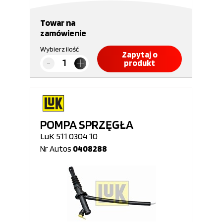
Towar na
zamówienie
Wybierz ilość
Zapytaj o
produkt
POMPA SPRZĘGŁA
LuK 511 0304 10
Nr Autos
0408288