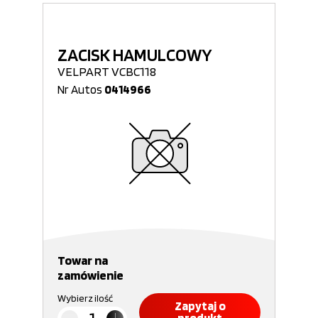
ZACISK HAMULCOWY
VELPART VCBC118
Nr Autos
0414966
Towar na
zamówienie
Wybierz ilość
Zapytaj o