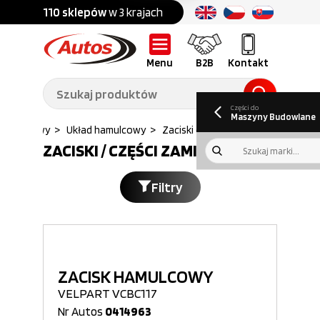
Części do:
nku
110 sklepów
w 3 krajach
Ponad
700 marek
Części do:
Ciężarówek,
Maszyn
przyczep,
budowlanych
naczep
Menu
B2B
Kontakt
O nas
B2B
Galeria
Oferty pracy
Aktualności
Poradnik klienta
Promocje
Informator
kwartalny
Do pobrania
Części do
Maszyny Budowlane
d hamulcowy
>
Układ hamulcowy
>
Zaciski czesci zamienne...
ZACISKI / CZĘŚCI ZAMIENNE
Filtry
ZACISK HAMULCOWY
VELPART VCBC117
Nr Autos
0414963