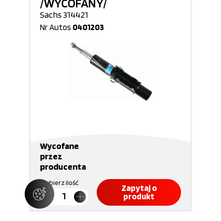
/WYCOFANY/
Sachs 314421
Nr Autos
0401203
Wycofane
przez
producenta
Wybierz ilość
Zapytaj o
produkt