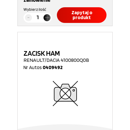
Wybierz ilość
Zapytaj o
produkt
ZACISK HAM
RENAULT/DACIA 4100800Q0B
Nr Autos
0409492