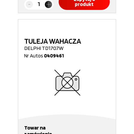
produkt
TULEJA WAHACZA
DELPHI TD1707W
Nr Autos
0409461
Towar na
zamówienie