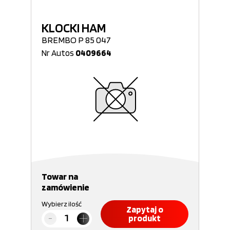
KLOCKI HAM
BREMBO P 85 047
Nr Autos
0409664
Towar na
zamówienie
Wybierz ilość
Zapytaj o
produkt