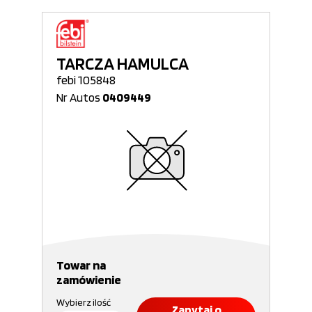
TARCZA HAMULCA
febi 105848
Nr Autos
0409449
Towar na
zamówienie
Wybierz ilość
Zapytaj o