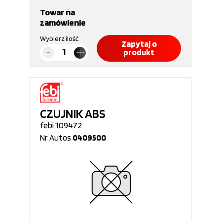
Towar na
zamówienie
Wybierz ilość
Zapytaj o
produkt
CZUJNIK ABS
febi 109472
Nr Autos
0409500