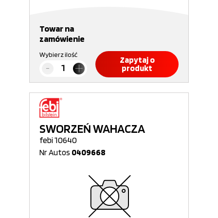
Towar na
zamówienie
Wybierz ilość
Zapytaj o
produkt
SWORZEŃ WAHACZA
febi 10640
Nr Autos
0409668