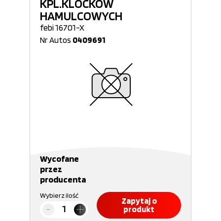
KPL.KLOCKÓW
HAMULCOWYCH
febi 16701-X
Nr Autos
0409691
Wycofane
przez
producenta
Wybierz ilość
Zapytaj o
produkt