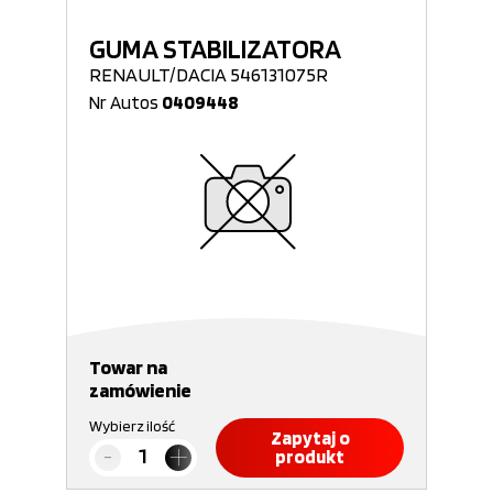
GUMA STABILIZATORA
RENAULT/DACIA 546131075R
Nr Autos
0409448
Towar na
zamówienie
Wybierz ilość
Zapytaj o
produkt