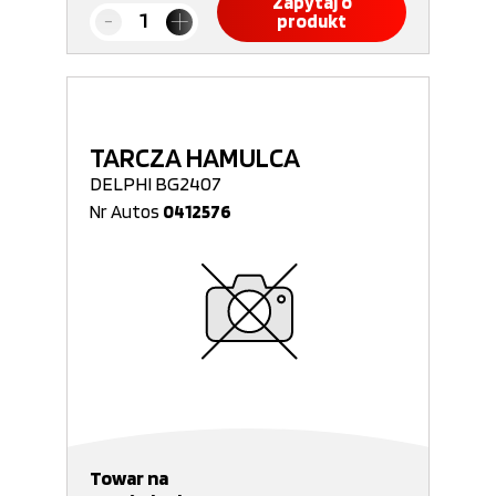
Zapytaj o
produkt
TARCZA HAMULCA
DELPHI BG2407
Nr Autos
0412576
Towar na