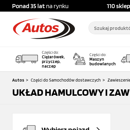
Ponad 35 lat
na rynku
110 skle
Części do:
Części do:
Ciężarówek,
Maszyn
przyczep,
budowlanych
naczep
Autos
>
Części do Samochodów dostawczych
>
Zawieszeni
UKŁAD HAMULCOWY I ZAW
Wybierz pojazd