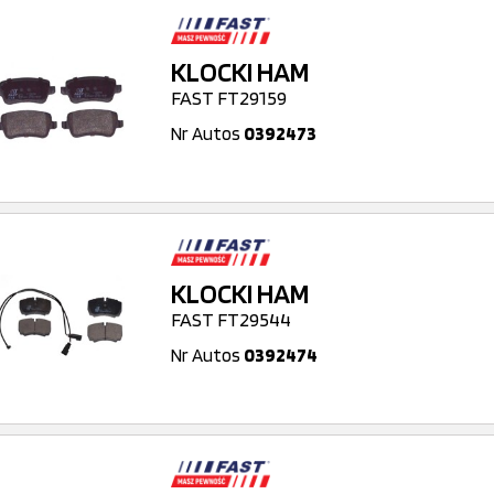
KLOCKI HAM
FAST FT29159
Nr Autos
0392473
KLOCKI HAM
FAST FT29544
Nr Autos
0392474