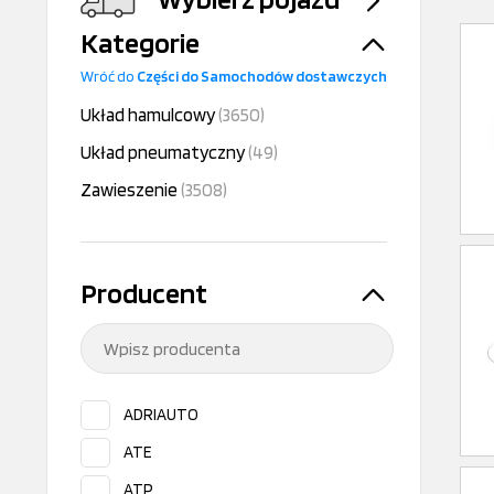
Kategorie
Wróć do
Części do Samochodów dostawczych
Układ hamulcowy
(3650)
Układ pneumatyczny
(49)
Zawieszenie
(3508)
Producent
ADRIAUTO
ATE
ATP