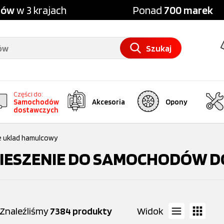
pów
w 3 krajach
Ponad
700 marek
Szukaj
Części do:
Samochodów
Akcesoria
Opony
dostawczych
e uklad hamulcowy
IESZENIE DO SAMOCHODÓW 
Znaleźliśmy
7384 produkty
Widok