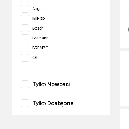
Auger
BENDIX
Bosch
Bremann
BREMBO
CEI
CITROEN/PEUGEOT
Corteco
Tylko
Nowości
Delphi
DT Spare Parts
Tylko
Dostępne
EBS
EMMERE
Errevi