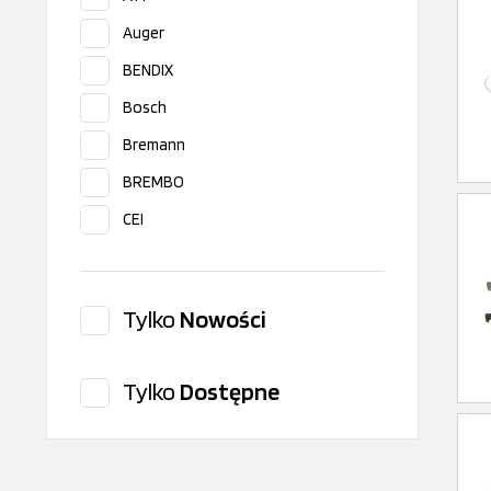
Auger
BENDIX
Bosch
Bremann
BREMBO
CEI
CITROEN/PEUGEOT
Corteco
Tylko
Nowości
Delphi
DT Spare Parts
Tylko
Dostępne
EBS
EMMERE
Errevi