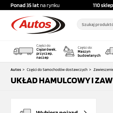
Ponad 35 lat
na rynku
110 skle
Części do:
Części do:
Ciężarówek,
Maszyn
przyczep,
budowlanych
naczep
Autos
>
Części do Samochodów dostawczych
>
Zawieszeni
UKŁAD HAMULCOWY I ZAW
Wybierz pojazd