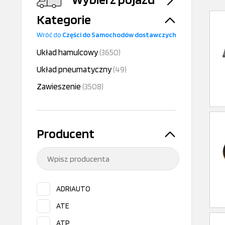
Kategorie
Wróć do
Części do Samochodów dostawczych
Układ hamulcowy
(3650)
Układ pneumatyczny
(49)
Zawieszenie
(3508)
Producent
ADRIAUTO
ATE
ATP