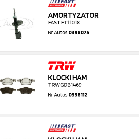
AMORTYZATOR
FAST FT11018
Nr Autos
0398075
KLOCKI HAM
TRW GDB1469
Nr Autos
0398112