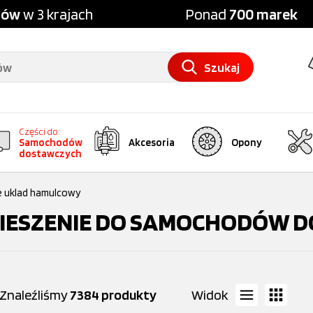
pów
w 3 krajach
Ponad
700 marek
Szukaj
Części do:
Samochodów
Akcesoria
Opony
dostawczych
e uklad hamulcowy
IESZENIE DO SAMOCHODÓW 
Znaleźliśmy
7384 produkty
Widok