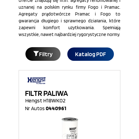
ofercie znajdują się m.in. agregaty renomowanej i
uznanej na polskim rynku firmy Fogo i Pramac.
Agregaty prądotwórcze Pramac i Fogo to
gwarancja długiego i sprawnego działania, które
zapewni komfort użytkowania. Spełniają
wszystkie, nawet najbardziej rygorystyczne normy.
Filtry
Katalog PDF
FILTR PALIWA
Hengst H18WK02
Nr Autos
0440961