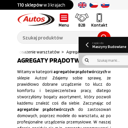
Części do:
nku
110 sklepów
w 3 krajach
Ponad
700 marek
Części do:
Ciężarówek,
Maszyn
przyczep,
budowlanych
naczep
Menu
B2B
Kontakt
O nas
B2B
Galeria
Oferty pracy
Aktualności
Poradnik klienta
Promocje
Informator
kwartalny
Do pobrania
Części do
Maszyny Budowlane
tos
>
Wyposażenie warsztatów
>
Agregaty pradotworcze
AGREGATY PRĄDOTWÓRCZE
Witamy w kategorii
agregatów prądotwórczych
w
sklepie Autos! Zdajemy sobie sprawę, że
prawidłowo dobrane urządzenie to klucz do
komfortu i bezpieczeństwa pracy, dlatego
stworzyliśmy bogaty asortyment, który pozwoli
każdemu znaleźć coś dla siebie. Zaczynając od
agregatów prądotwórczych
do zastosowań
domowych, poprzez modele do warsztatu, aż po
profesjonalne urządzenia przemysłowe. W naszej