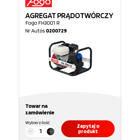
AGREGAT PRĄDOTWÓRCZY
Fogo FH3001 R
Nr Autos
0200729
Towar na
zamówienie
Wybierz ilość
Zapytaj o
produkt