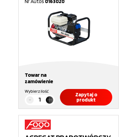
Nr Autos
0163020
Towar na
zamówienie
Wybierz ilość
Zapytaj o
produkt