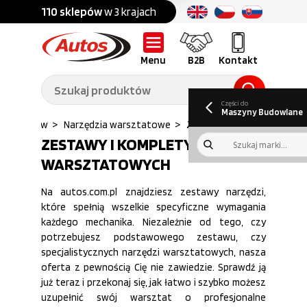
Części do:
nku
110 sklepów
w 3 krajach
Ponad
700 marek
Części do:
Ciężarówek,
Maszyn
przyczep,
budowlanych
naczep
Menu
B2B
Kontakt
O nas
B2B
Galeria
Oferty pracy
Aktualności
Poradnik klienta
Promocje
Informator
kwartalny
Do pobrania
Części do
Maszyny Budowlane
warsztatów
>
Narzędzia warsztatowe
>
Zestawy narzedzi
ZESTAWY I KOMPLETY NARZĘDZI
WARSZTATOWYCH
Na autos.com.pl znajdziesz zestawy narzędzi,
które spełnią wszelkie specyficzne wymagania
każdego mechanika. Niezależnie od tego, czy
potrzebujesz podstawowego zestawu, czy
specjalistycznych narzędzi warsztatowych, nasza
oferta z pewnością Cię nie zawiedzie. Sprawdź ją
już teraz i przekonaj się, jak łatwo i szybko możesz
uzupełnić swój warsztat o profesjonalne