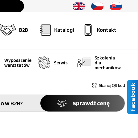
B2B
Katalogi
Kontakt
Szkolenia
Wyposażenie
Serwis
dla
warsztatów
mechaników
Skanuj QR kod
o w B2B?
Sprawdź cenę