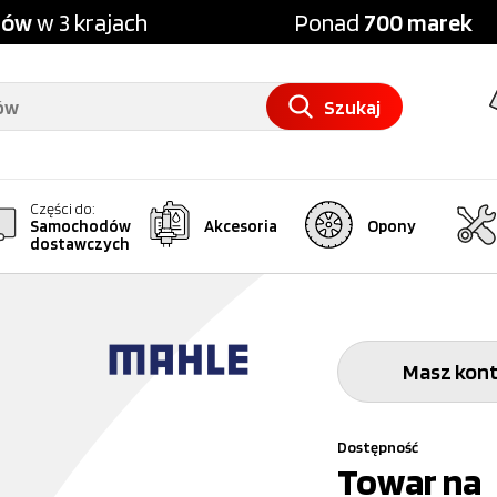
pów
w 3 krajach
Ponad
700 marek
Szukaj
Części do:
Samochodów
Akcesoria
Opony
dostawczych
Masz kont
Dostępność
Towar na