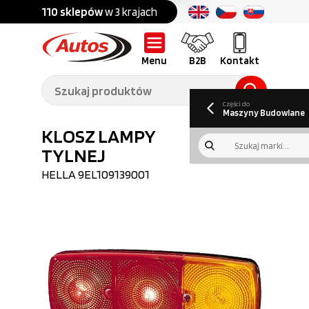
Części do:
nku
110 sklepów
w 3 krajach
Ponad
700 marek
Części do:
Ciężarówek,
Maszyn
przyczep,
budowlanych
naczep
Menu
B2B
Kontakt
O nas
B2B
Galeria
Oferty pracy
Aktualności
Poradnik klienta
Promocje
Informator
kwartalny
Do pobrania
Części do
Maszyny Budowlane
KLOSZ LAMPY
TYLNEJ
HELLA
9EL109139001