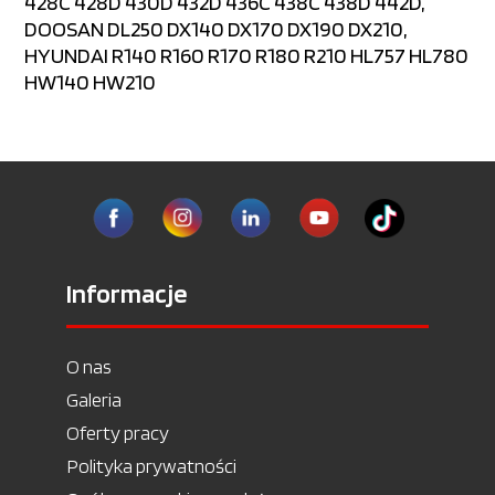
428C 428D 430D 432D 436C 438C 438D 442D,
DOOSAN DL250 DX140 DX170 DX190 DX210,
HYUNDAI R140 R160 R170 R180 R210 HL757 HL780
HW140 HW210
Informacje
O nas
Galeria
Oferty pracy
Polityka prywatności