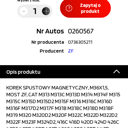
Wybierz ilość
Zapytaj o
produkt
Nr Autos
0260567
Nr producenta
0736305211
Producent
ZF
Opis produktu
KOREK SPUSTOWY MAGNETYCZNY, M36X1,5,
MOST ZF, CAT M313 M313C M313D M314 M314F M315
M315C M315D M315D2 M315F M316 M316C M316D
M316F M317D2 M317F M318 M318C M318D M318F
M319 M320 M320D2 M320F M322C M322D M322D2
M322F M323F M324D2, 416C 416D 420D 424D 426C