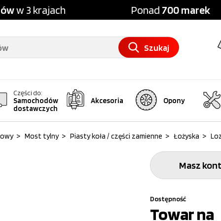
pów
w 3 krajach
Ponad
700 marek
Szukaj
Części do:
Samochodów
Akcesoria
Opony
dostawczych
dowy
>
Most tylny
>
Piasty koła / części zamienne
>
Łożyska
>
Loz
Masz kont
Dostępność
Towar na