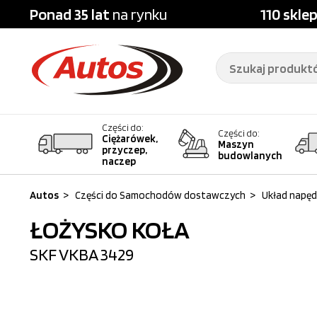
Ponad 35 lat
na rynku
110 skle
Części do:
Części do:
Ciężarówek,
Maszyn
przyczep,
budowlanych
naczep
Autos
>
Części do Samochodów dostawczych
>
Układ napę
ŁOŻYSKO KOŁA
SKF
VKBA 3429