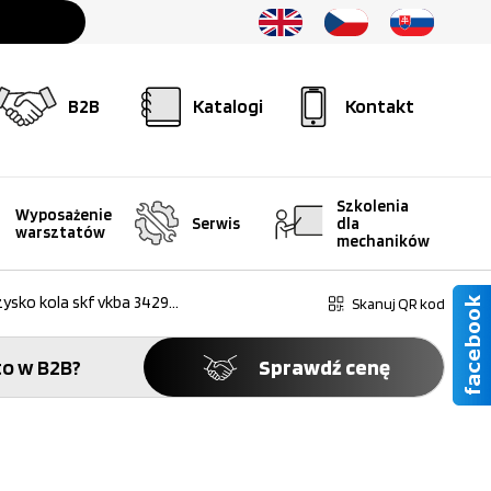
B2B
Katalogi
Kontakt
Szkolenia
Wyposażenie
Serwis
dla
warsztatów
mechaników
ysko kola skf vkba 3429...
Skanuj QR kod
o w B2B?
Sprawdź cenę