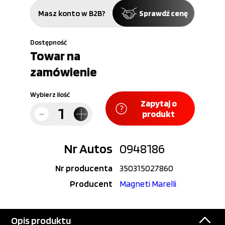
Masz konto w B2B?
Sprawdź cenę
Dostępność
Towar na
zamówienie
Wybierz ilość
Zapytaj o
produkt
Nr Autos
0948186
Nr producenta
350315027860
Producent
Magneti Marelli
Opis produktu