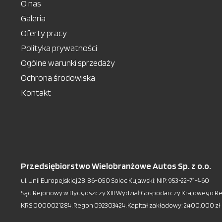
O nas
Galeria
Oferty pracy
Polityka prywatności
Ogólne warunki sprzedaży
Ochrona środowiska
Kontakt
Przedsiębiorstwo Wielobranżowe Autos Sp. z o.o.
ul. Unii Europejskiej 2B, 86-050 Solec Kujawski; NIP: 953-22-71-460
Sąd Rejonowy w Bydgoszczy XIII Wydział Gospodarczy Krajowego R
KRS 0000021284, Regon 092303424, Kapitał zakładowy: 2.400.000 zł