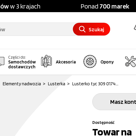
pów
w 3 krajach
Ponad
700 marek
Szukaj
Części do:
Samochodów
Akcesoria
Opony
dostawczych
Elementy nadwozia
>
Lusterka
>
Lusterko tyc 309 0174...
Masz kont
Dostępność
Towar na