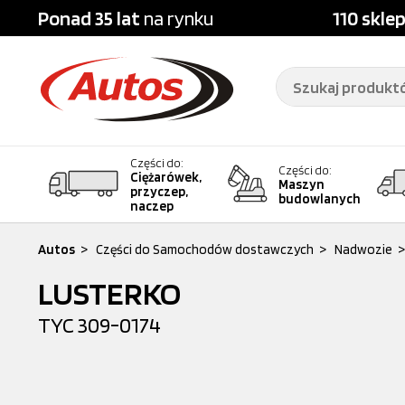
Ponad 35 lat
na rynku
110 skle
Części do:
Części do:
Ciężarówek,
Maszyn
przyczep,
budowlanych
naczep
Autos
>
Części do Samochodów dostawczych
>
Nadwozie
>
LUSTERKO
TYC
309-0174