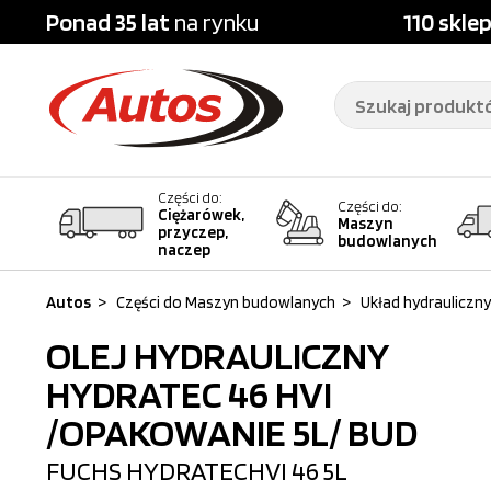
Ponad 35 lat
na rynku
110 skle
Części do:
Części do:
Ciężarówek,
Maszyn
przyczep,
budowlanych
naczep
Autos
>
Części do Maszyn budowlanych
>
Układ hydrauliczny
OLEJ HYDRAULICZNY
HYDRATEC 46 HVI
/OPAKOWANIE 5L/ BUD
FUCHS
HYDRATECHVI 46 5L