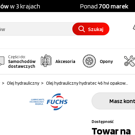
pów
w 3 krajach
Ponad
700 marek
Szukaj
Części do:
Samochodów
Akcesoria
Opony
dostawczych
>
Olej hydrauliczny
>
Olej hydrauliczny hydratec 46 hvi opakow...
Masz kont
Dostępność
Towar na