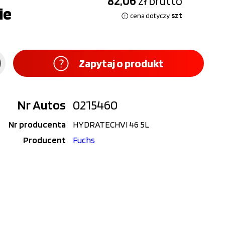
82,06
zł
brutto
ie
szt
cena dotyczy
Zapytaj o produkt
Nr Autos
0215460
Nr producenta
HYDRATECHVI 46 5L
Producent
Fuchs