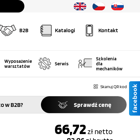
B2B
Katalogi
Kontakt
Szkolenia
Wyposażenie
Serwis
dla
warsztatów
mechaników
Skanuj QR kod
o w B2B?
Sprawdź cenę
66,72
zł
netto