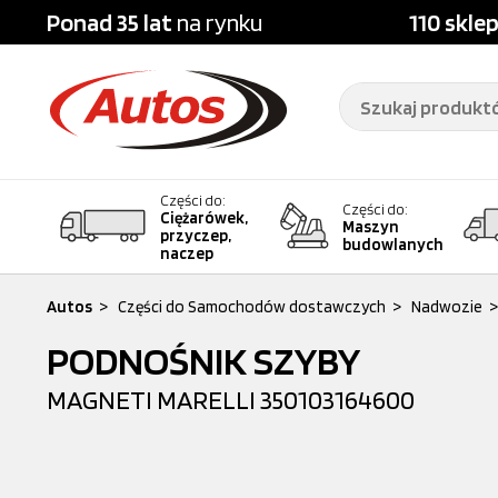
Ponad 35 lat
na rynku
110 skle
Części do:
Części do:
Ciężarówek,
Maszyn
przyczep,
budowlanych
naczep
Autos
>
Części do Samochodów dostawczych
>
Nadwozie
>
PODNOŚNIK SZYBY
MAGNETI MARELLI
350103164600