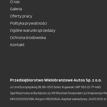
O nas
Galeria
Oferty pracy
Polityka prywatności
Ogólne warunki sprzedaży
Ochrona środowiska
Kontakt
Przedsiębiorstwo Wielobranżowe Autos Sp. z o.o.
ul. Unii Europejskiej 2B, 86-050 Solec Kujawski; NIP: 953-22-71-460
Sąd Rejonowy w Bydgoszczy XIII Wydział Gospodarczy Krajowego R
KRS 0000021284, Regon 092303424, Kapitał zakładowy: 2.400.000 zł