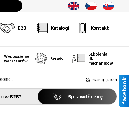
B2B
Katalogi
Kontakt
Szkolenia
Wyposażenie
Serwis
dla
warsztatów
mechaników
10316...
Skanuj QR kod
o w B2B?
Sprawdź cenę