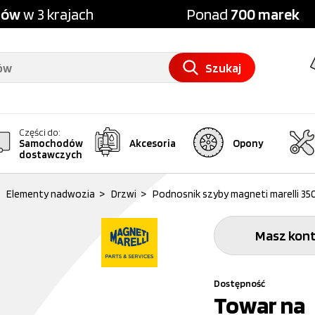
pów
w 3 krajach
Ponad
700 marek
Szukaj
Części do:
Samochodów
Akcesoria
Opony
dostawczych
Elementy nadwozia
>
Drzwi
>
Podnosnik szyby magneti marelli 350
Masz kont
Dostępność
Towar na