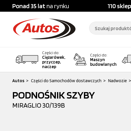
Ponad 35 lat
na rynku
110 skle
Części do:
Części do:
Ciężarówek,
Maszyn
przyczep,
budowlanych
naczep
Autos
>
Części do Samochodów dostawczych
>
Nadwozie
>
PODNOŚNIK SZYBY
MIRAGLIO
30/139B