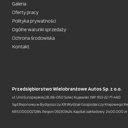
Galeria
Oferty pracy
Polityka prywatności
Ogólne warunki sprzedaży
Ochrona środowiska
Kontakt
Przedsiębiorstwo Wielobranżowe Autos Sp. z o.o.
ul. Unii Europejskiej 2B, 86-050 Solec Kujawski; NIP: 953-22-71-460
Sąd Rejonowy w Bydgoszczy XIII Wydział Gospodarczy Krajowego R
KRS 0000021284, Regon 092303424, Kapitał zakładowy: 2.400.000 zł