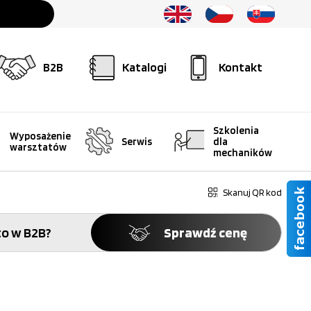
B2B
Katalogi
Kontakt
Szkolenia
Wyposażenie
Serwis
dla
warsztatów
mechaników
Skanuj QR kod
o w B2B?
Sprawdź cenę