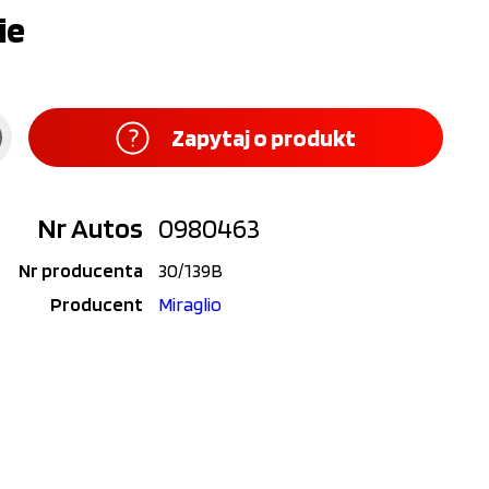
ie
Zapytaj o produkt
Nr Autos
0980463
Nr producenta
30/139B
Producent
Miraglio