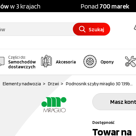
pów
w 3 krajach
Ponad
700 marek
Szukaj
Części do:
Samochodów
Akcesoria
Opony
dostawczych
Elementy nadwozia
>
Drzwi
>
Podnosnik szyby miraglio 30 139b...
Masz kont
Dostępność
Towar na