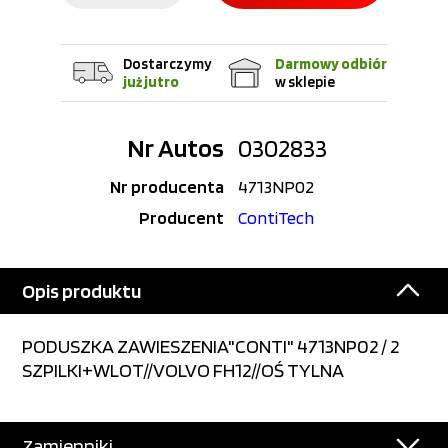
Dostarczymy
Darmowy odbiór
już jutro
w sklepie
Nr Autos
0302833
Nr producenta
4713NP02
Producent
ContiTech
Opis produktu
PODUSZKA ZAWIESZENIA"CONTI" 4713NP02 / 2
SZPILKI+WLOT//VOLVO FH12//OŚ TYLNA
Zamienniki