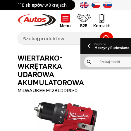
Części do:
nku
110 sklepów
w 3 krajach
Ponad
700 marek
Części do:
Ciężarówek,
Maszyn
przyczep,
budowlanych
naczep
Menu
B2B
Kontakt
O nas
B2B
Galeria
Oferty pracy
Aktualności
Poradnik klienta
Promocje
Informator
kwartalny
Do pobrania
Części do
Maszyny Budowlane
WIERTARKO-
WKRĘTARKA
UDAROWA
AKUMULATOROWA
MILWAUKEE
M12BLDDRC-0