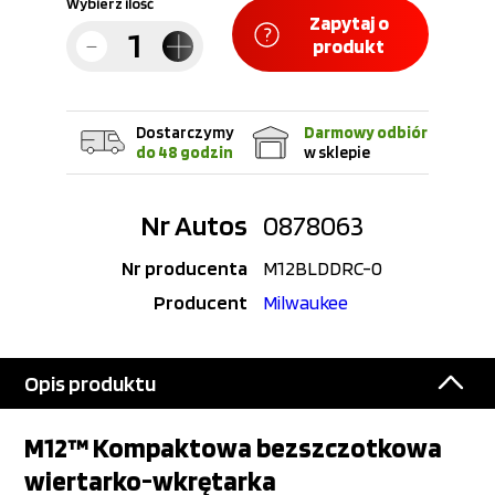
Wybierz ilość
Zapytaj o
produkt
Dostarczymy
Darmowy odbiór
do 48 godzin
w sklepie
Nr Autos
0878063
Nr producenta
M12BLDDRC-0
Producent
Milwaukee
Opis produktu
M12™ Kompaktowa bezszczotkowa
wiertarko-wkrętarka