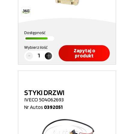
Dostępność
Wybierz ilość
Zapytaj o
produkt
STYKI DRZWI
IVECO 504062693
Nr Autos
0392051