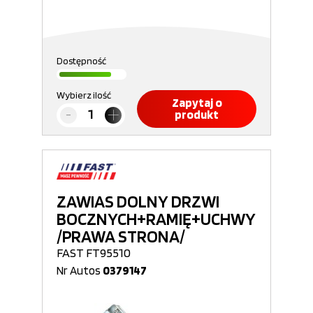
Dostępność
Wybierz ilość
Zapytaj o
produkt
ZAWIAS DOLNY DRZWI
BOCZNYCH+RAMIĘ+UCHWYT
/PRAWA STRONA/
FAST FT95510
Nr Autos
0379147