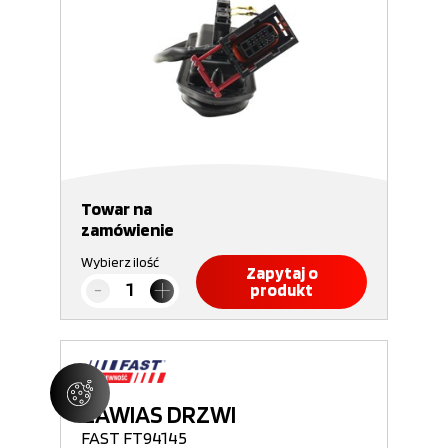
Towar na
zamówienie
Wybierz ilość
Zapytaj o
produkt
ZAWIAS DRZWI
FAST FT94145