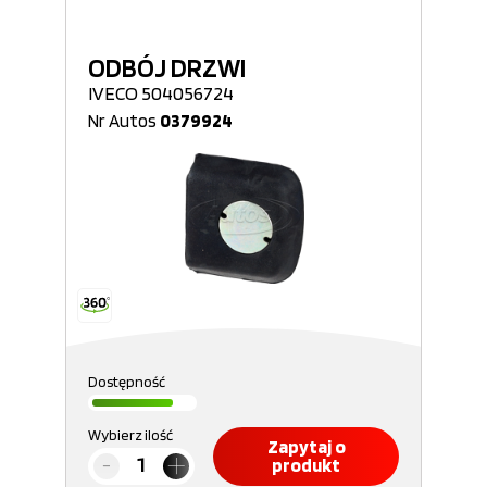
ODBÓJ DRZWI
IVECO 504056724
Nr Autos
0379924
Dostępność
Wybierz ilość
Zapytaj o
produkt