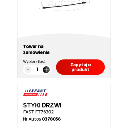
Towar na
zamówienie
Wybierz ilość
Zapytaj o
produkt
STYKI DRZWI
FAST FT76302
Nr Autos
0378056