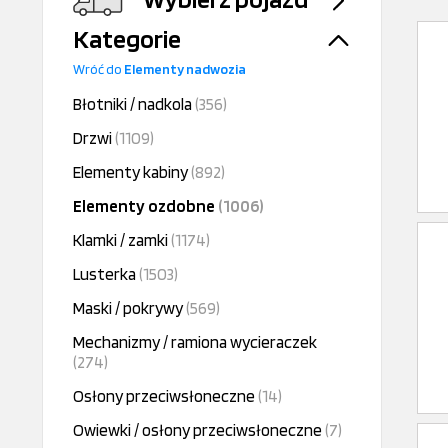
Kategorie
Wróć do
Elementy nadwozia
Błotniki / nadkola
(356)
Drzwi
(1109)
Elementy kabiny
(892)
Elementy ozdobne
(1006)
Klamki / zamki
(1174)
Lusterka
(1503)
Maski / pokrywy
(569)
Mechanizmy / ramiona wycieraczek
(274)
Osłony przeciwsłoneczne
(14)
Owiewki / osłony przeciwsłoneczne
(7)