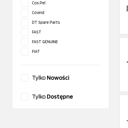
Cos.Pel
Covind
DT Spare Parts
FAST
FAST GENUINE
FIAT
Iveco original
Lema
Tylko
Nowości
Poliplast
RENAULT/DACIA
Tylko
Dostępne
Romix
Tangde
VELPART