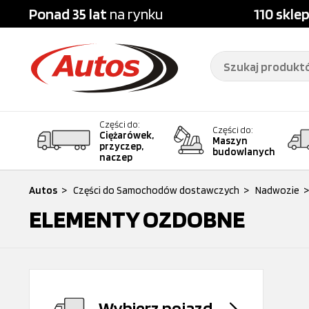
Ponad 35 lat
na rynku
110 skle
Części do:
Części do:
Ciężarówek,
Maszyn
przyczep,
budowlanych
naczep
Autos
>
Części do Samochodów dostawczych
>
Nadwozie
>
ELEMENTY OZDOBNE
Wybierz pojazd