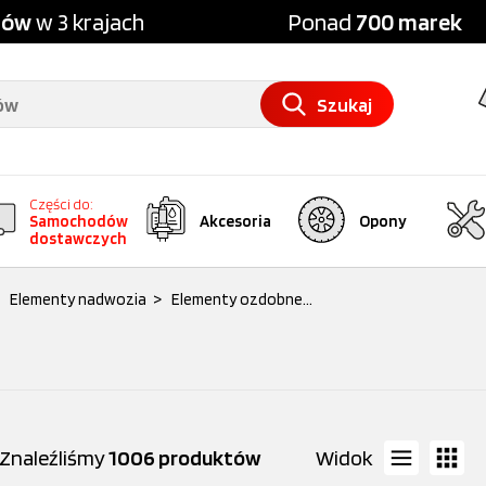
pów
w 3 krajach
Ponad
700 marek
Szukaj
Części do:
Samochodów
Akcesoria
Opony
dostawczych
Elementy nadwozia
>
Elementy ozdobne...
Znaleźliśmy
1006 produktów
Widok