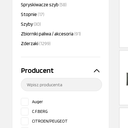
Spryskiwacze szyb
(58)
Stopnie
(17)
Szyby
(30)
Zbiorniki paliwa / akcesoria
(91)
Zderzaki
(1299)
Producent
Auger
C.F.BERG
CITROEN/PEUGEOT